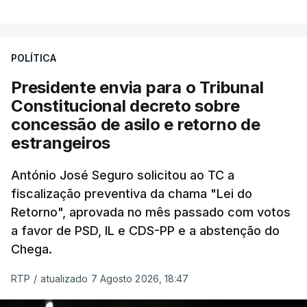
António José Seguro entende que a reforma reúne
treze apoios sociais "num só" e pretende "tornar o
POLÍTICA
sistema mais simples, mais justo e transparente".
Presidente envia para o Tribunal
"Sempre que seja possível reduzir burocracias,
Constitucional decreto sobre
eliminar sobreposições e garantir que os apoios
concessão de asilo e retorno de
chegam a quem mais necessita, estaremos a dar
estrangeiros
um passo na direção certa", argumenta o
António José Seguro solicitou ao TC a
Presidente da República.
fiscalização preventiva da chama "Lei do
Retorno", aprovada no mês passado com votos
Assegurar que "ninguém é
a favor de PSD, IL e CDS-PP e a abstenção do
prejudicado"
Chega.
RTP
/
atualizado 7 Agosto 2026, 18:47
O Preisdente deixa, no entanto, deixa alguns