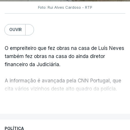
Foto: Rui Alves Cardoso - RTP
OUVIR
O empreiteiro que fez obras na casa de Luís Neves
também fez obras na casa do ainda diretor
financeiro da Judiciária.
A informação é avançada pela CNN Portugal, que
cita vários vizinhos deste alto quadro da polícia.
VER MAIS
Foi o diretor financeiro, Álvaro Pires, que assumiu a
responsabilidade de sugerir as instalações da
Construbarcelos para acolher um atrelado
POLÍTICA
apreendido numa operação de droga.