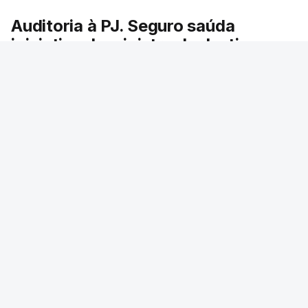
Auditoria à PJ. Seguro saúda
iniciativa da ministra da Justiça
O presidente da República saudou a auditoria
aberta pela ministra da Justiça à Polícia
Judiciária e pediu rapidez no apuramento de
resultados. António José Seguro avisou que
cabe a todos os que ocupam cargos públicos
defenderem as instituições democráticas.
RTP
/
6 Agosto 2026, 20:23
ERRO
100
ERROR ON HTML5 MEDIA ELEMENT