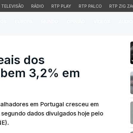
TELEVISÃO
RÁDIO
RTP PLAY
RTP PALCO
RTP ZIG ZA
026
EUROPA
MUNDO
OPINIÃO
VÍDEOS
ÁUDIO
is dos trabalhadores 
ais dos
sobem 3,2% em
balhadores em Portugal cresceu em
segundo dados divulgados hoje pelo
NE).