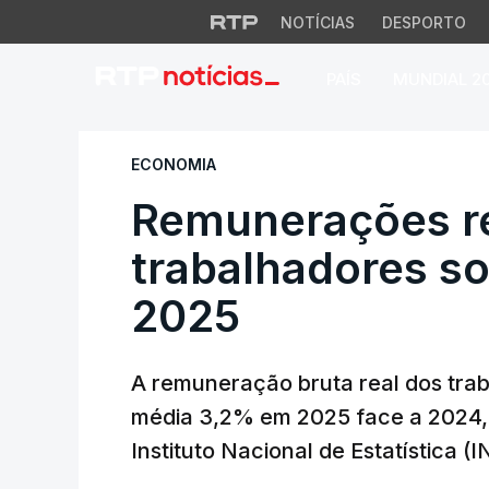
NOTÍCIAS
DESPORTO
PAÍS
MUNDIAL 2
Remunerações rea
ECONOMIA
Remunerações re
trabalhadores 
2025
A remuneração bruta real dos tra
média 3,2% em 2025 face a 2024, 
Instituto Nacional de Estatística (I