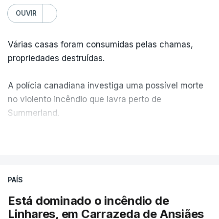
OUVIR
Várias casas foram consumidas pelas chamas,
propriedades destruídas.
A polícia canadiana investiga uma possível morte
no violento incêndio que lavra perto de
Summerland.
VER MAIS
Éum cenário de terror, descreve o primeiro-ministro
da Columbia Britânica, David Iby.
PAÍS
Está dominado o incêndio de
ERRO
100
Linhares, em Carrazeda de Ansiães
ERROR ON HTML5 MEDIA ELEMENT