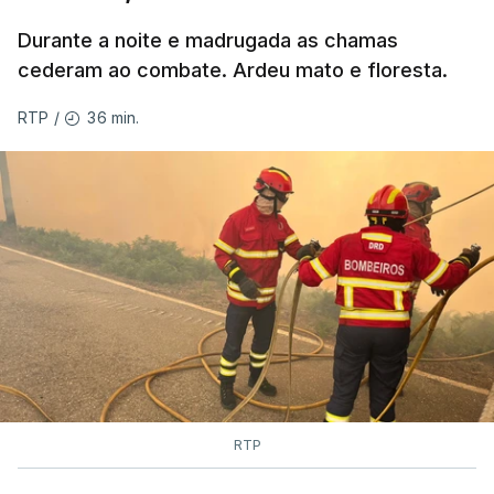
Durante a noite e madrugada as chamas
ESTE CONTEÚDO ESTÁ NESTE
cederam ao combate. Ardeu mato e floresta.
MOMENTO INDISPONÍVEL
36 min.
RTP
/
As autoridades canadianas estimam que vai levar
dias ou semanas para controlar o fogo. Mais de
dois mil operacionais estão no terreno no combate
às chamas.
RTP