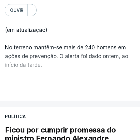
OUVIR
(em atualização)
No terreno mantêm-se mais de 240 homens em
ações de prevenção. O alerta foi dado ontem, ao
início da tarde.
Mais de 20 mil pessoas foram retiradas de casa
VER MAIS
por causa dos violentos incêndios no Canadá
POLÍTICA
Ficou por cumprir promessa do
ministro Fernando Alexandre