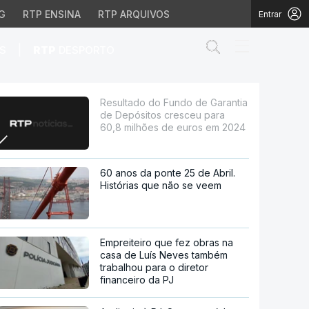
G
RTP ENSINA
RTP ARQUIVOS
Entrar
Abrir campo de
|
S
RTP
DESPORTO
itos cresceu para 60,8
Resultado do Fundo de Garantia
de Depósitos cresceu para
60,8 milhões de euros em 2024
60 anos da ponte 25 de Abril.
Histórias que não se veem
Empreiteiro que fez obras na
casa de Luís Neves também
trabalhou para o diretor
financeiro da PJ