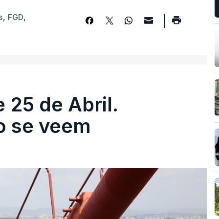
s
,
FGD
,
 25 de Abril.
ão se veem