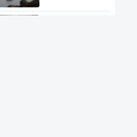
"Opções militares adicionais".
Míssil da Coreia do Norte
apontado ao Mar do Japão
DGS emite recomendações
para observação segura do
eclipse solar
Remoinhos no Sol baralham
satélites
Hipertensão, diabetes e tabaco.
Cientistas identificam três
fatores a controlar para atrasar
a demência