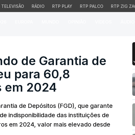
TELEVISÃO
RÁDIO
RTP PLAY
RTP PALCO
RTP ZIG ZA
026
EUROPA
MUNDO
OPINIÃO
VÍDEOS
ÁUDIO
o de Garantia de Depós
ndo de Garantia de
eu para 60,8
s em 2024
arantia de Depósitos (FGD), que garante
e indisponibilidade das instituições de
uros em 2024, valor mais elevado desde