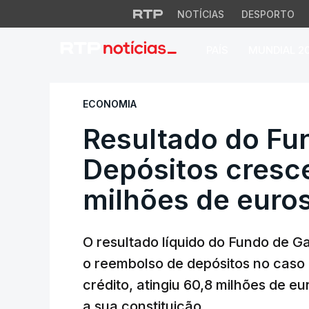
NOTÍCIAS
DESPORTO
PAÍS
MUNDIAL 2
Resultado do Fund
ECONOMIA
Resultado do Fu
Depósitos cresc
milhões de euro
O resultado líquido do Fundo de G
o reembolso de depósitos no caso d
crédito, atingiu 60,8 milhões de e
a sua constituição.