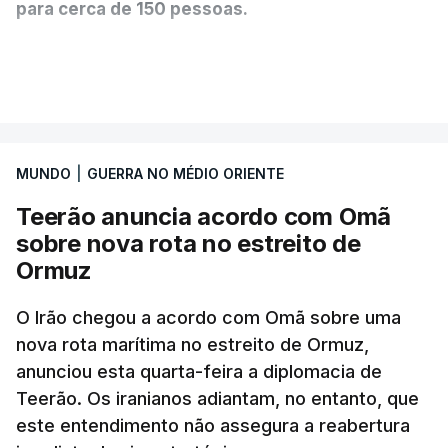
para cerca de 150 pessoas.
Segundo o diário britânico
The Guardian
, este
VER MAIS
posto avançado deverá abrigar tropas
marroquinas. O contrato foi concedido à Arkel
International, uma empresa com sede no Louisiana
MUNDO
|
GUERRA NO MÉDIO ORIENTE
que já colaborou com a Administração norte-
americana em projetos no Médio Oriente,
Teerão anuncia acordo com Omã
nomeadamente no Iraque.
sobre nova rota no estreito de
Ormuz
Com uma área muito reduzida,
esta pequena base
militar deverá ficar nos 60 por cento de
O Irão chegou a acordo com Omã sobre uma
nova rota marítima no estreito de Ormuz,
território de Gaza que Israel controla e a cerca
anunciou esta quarta-feira a diplomacia de
de 1,5 quilómetros da fronteira com Israel.
Teerão. Os iranianos adiantam, no entanto, que
Permite, desta forma, uma extração rápida em
este entendimento não assegura a reabertura
caso de ataque.