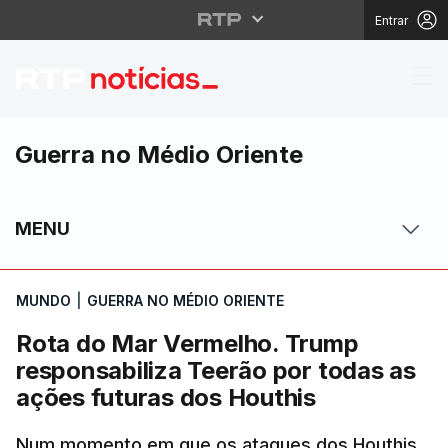
Entrar
Rota do Mar Vermelho.
Guerra no Médio Oriente
MENU
MUNDO
|
GUERRA NO MÉDIO ORIENTE
Rota do Mar Vermelho. Trump
responsabiliza Teerão por todas as
ações futuras dos Houthis
Num momento em que os ataques dos Houthis