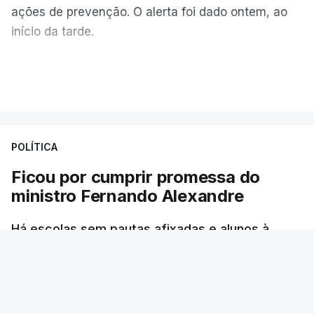
ações de prevenção. O alerta foi dado ontem, ao
início da tarde.
Mais de 20 mil pessoas foram retiradas de casa
VER MAIS
por causa dos violentos incêndios no Canadá
POLÍTICA
Ficou por cumprir promessa do
ministro Fernando Alexandre
Há escolas sem pautas afixadas e alunos à
espera das reapreciações. O processo não
ficou fechado na sexta-feira como estava
previsto. Vários agrupamentos receberam os
dados com atraso e erros. O ministro da