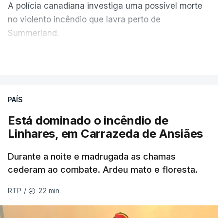
A polícia canadiana investiga uma possível morte
no violento incêndio que lavra perto de
Summerland.
VER MAIS
Éum cenário de terror, descreve o primeiro-ministro
da Columbia Britânica, David Iby.
PAÍS
Está dominado o incêndio de
ERRO
100
Linhares, em Carrazeda de Ansiães
ERROR ON HTML5 MEDIA ELEMENT
Durante a noite e madrugada as chamas
ESTE CONTEÚDO ESTÁ NESTE
cederam ao combate. Ardeu mato e floresta.
MOMENTO INDISPONÍVEL
22 min.
RTP
/