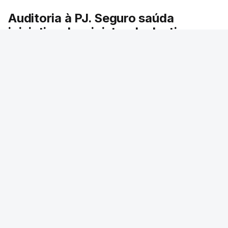
Auditoria à PJ. Seguro saúda
iniciativa da ministra da Justiça
O presidente da República saudou a auditoria
aberta pela ministra da Justiça à Polícia
Judiciária e pediu rapidez no apuramento de
resultados. António José Seguro avisou que
cabe a todos os que ocupam cargos públicos
defenderem as instituições democráticas.
RTP
/
6 Agosto 2026, 20:23
ERRO
100
ERROR ON HTML5 MEDIA ELEMENT