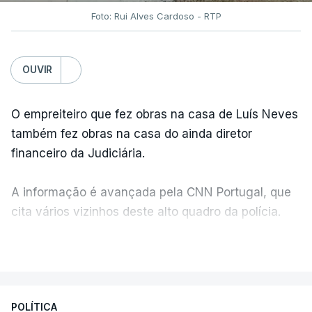
Foto: Rui Alves Cardoso - RTP
OUVIR
O empreiteiro que fez obras na casa de Luís Neves
também fez obras na casa do ainda diretor
financeiro da Judiciária.
A informação é avançada pela CNN Portugal, que
cita vários vizinhos deste alto quadro da polícia.
VER MAIS
Foi o diretor financeiro, Álvaro Pires, que assumiu a
responsabilidade de sugerir as instalações da
Construbarcelos para acolher um atrelado
POLÍTICA
apreendido numa operação de droga.