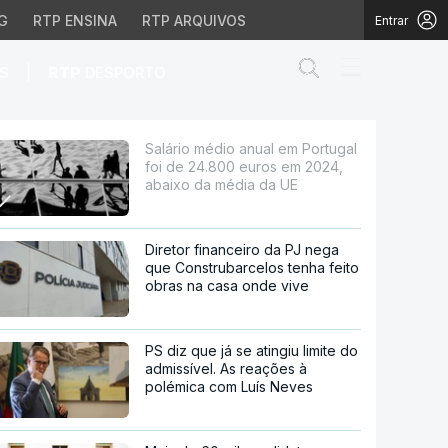
G
RTP ENSINA
RTP ARQUIVOS
Entrar
Abrir campo de
|
S
RTP
DESPORTO
4.800 euros em 2024, ab
Salário médio anual em Portugal
foi de 24.800 euros em 2024,
abaixo da média da UE
Diretor financeiro da PJ nega
que Construbarcelos tenha feito
obras na casa onde vive
PS diz que já se atingiu limite do
admissível. As reações à
polémica com Luís Neves