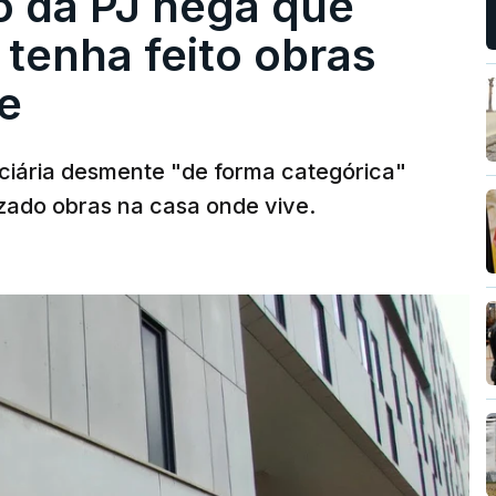
ro da PJ nega que
tenha feito obras
e
diciária desmente "de forma categórica"
zado obras na casa onde vive.