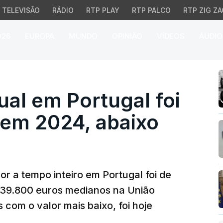
TELEVISÃO
RÁDIO
RTP PLAY
RTP PALCO
RTP ZIG ZA
026
EUROPA
MUNDO
OPINIÃO
VÍDEOS
ÁUDIO
l em Portugal foi de 2
ual em Portugal foi
 em 2024, abaixo
or a tempo inteiro em Portugal foi de
 39.800 euros medianos na União
 com o valor mais baixo, foi hoje