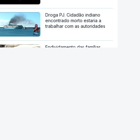
Droga PJ. Cidadão indiano
encontrado morto estaria a
trabalhar com as autoridades
Endividamento das famílias
atingiu máximo histórico de 180
mil milhões de euros
Viajavam com crianças
africanas. PJ deteve dois
homens por suspeitas de tráfico
de pessoas
China mantém alertas antes de
possível aproximação do tufão
Dolphin no domingo