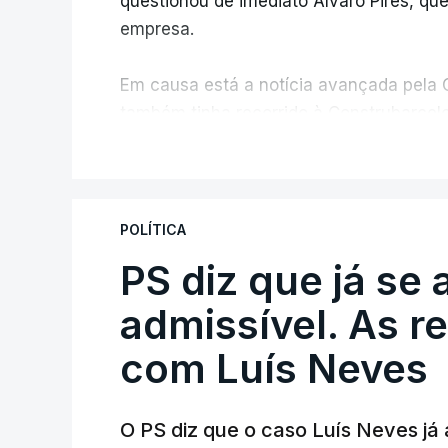
questionou de imediato Álvaro Pires, qu
empresa.
Em causa está a notícia avançada pela C
também tinha recorrido à Construbarcelo
V
A Judiciária adianta ainda que não orde
disciplinar, por não ter qualquer element
POLÍTICA
PS diz que já se 
ARTIGOS RELACIONADOS
Empreiteiro da Co
admissível. As r
diretor financeiro 
com Luís Neves
atualizado 7 Agosto 20
O PS diz que o caso Luís Neves já a
Empreiteiro que f