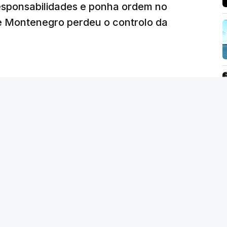
iretor financeiro da PJ
responsabilidades e ponha ordem no
26, 14:26
 Montenegro perdeu o controlo da
NTO INDISPONÍVEL