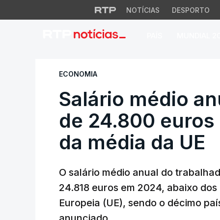
NOTÍCIAS
DESPORTO
PAÍS
MUNDIAL 2
Salário médio anua
ECONOMIA
Salário médio an
de 24.800 euros
da média da UE
O salário médio anual do trabalhad
24.818 euros em 2024, abaixo dos
Europeia (UE), sendo o décimo país
anunciado.