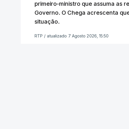
trabalhou para o d
primeiro-ministro que assuma as 
atualizado 7 Agosto 20
Governo. O Chega acrescenta que
situação.
RTP
/
atualizado 7 Agosto 2026, 15:50
ERRO
100
ERROR ON HTML5 MEDIA ELEMENT
ESTE CONTEÚDO ESTÁ NESTE MOME