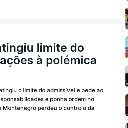
ER MAIS
nou a abertura de qualquer processo
o que indicie a realização dessas obras.
atingiu limite do
nstrubarcelos também fez obras na casa do
eações à polémica
da PJ
26, 14:25
tingiu o limite do admissível e pede ao
ez obras na casa de Luís Neves também
iretor financeiro da PJ
responsabilidades e ponha ordem no
26, 14:26
 Montenegro perdeu o controlo da