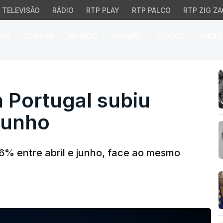
TELEVISÃO
RÁDIO
RTP PLAY
RTP PALCO
RTP ZIG ZA
026
EUROPA
MUNDO
OPINIÃO
VÍDEOS
ÁUDIO
ortugal subiu 6% entre 
 Portugal subiu
 junho
 6% entre abril e junho, face ao mesmo