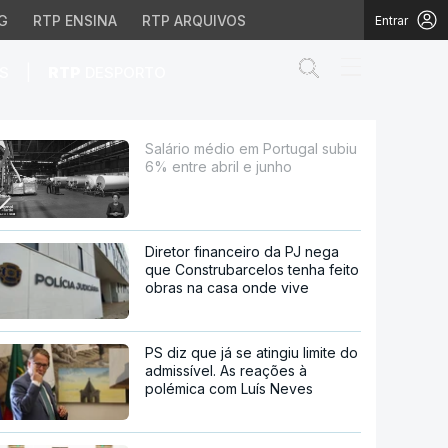
G
RTP ENSINA
RTP ARQUIVOS
Entrar
Abrir campo de
|
S
RTP
DESPORTO
abril e junho
Salário médio em Portugal subiu
6% entre abril e junho
Diretor financeiro da PJ nega
que Construbarcelos tenha feito
obras na casa onde vive
PS diz que já se atingiu limite do
admissível. As reações à
polémica com Luís Neves