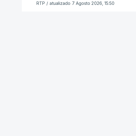
RTP
/
atualizado 7 Agosto 2026, 15:50
ERRO
100
ERROR ON HTML5 MEDIA ELEMENT
ESTE CONTEÚDO ESTÁ NESTE MOME