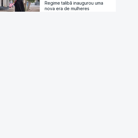
Regime talibã inaugurou uma
nova era de mulheres
assassinadas
Meta multada em 492 milhões
de euros nos EUA por danos
causados pelas redes sociais a
jovens
Modelo de IA da Meta invadiu
sistema de outra empresa de
forma autónoma
Ordem dos Médicos pede
avisos públicos para evitar
danos na visão no eclipse solar
Droga PJ. Cidadão indiano
encontrado morto estaria a
trabalhar com as autoridades