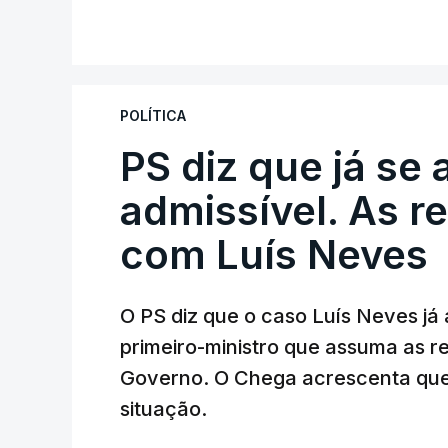
V
A Judiciária adianta ainda que não orde
disciplinar, por não ter qualquer element
POLÍTICA
PS diz que já se 
ARTIGOS RELACIONADOS
Empreiteiro da Co
admissível. As r
diretor financeiro 
com Luís Neves
atualizado 7 Agosto 20
O PS diz que o caso Luís Neves já a
Empreiteiro que f
trabalhou para o d
primeiro-ministro que assuma as 
atualizado 7 Agosto 20
Governo. O Chega acrescenta que
situação.