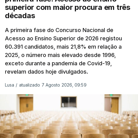
superior com maior procura em três
A atualização do desconto do Imposto sobre os
décadas
Produtos Petrolíferos (ISP) também poderá
alterar os valores previstos.
A primeira fase do Concurso Nacional de
Acesso ao Ensino Superior de 2026 registou
O Governo comprometeu-se a aplicar uma redução
60.391 candidatos, mais 21,8% em relação a
extraordinária e temporária no ISP, sempre que se
2025, o número mais elevado desde 1996,
verifique um aumento do preço dos combustíveis
exceto durante a pandemia de Covid-19,
superior a 10 cêntimos, para mitigar a escalada de
revelam dados hoje divulgados.
preços.
Lusa
/
atualizado 7 Agosto 2026, 09:59
Depois de uma subida inicial devido à guerra no
Irão, à tensão geopolítica no Médio Oriente e ao
fecho do estreito de Ormuz, os preços dos
combustíveis desceram durante o cessar-fogo
entre Washington e Teerão.