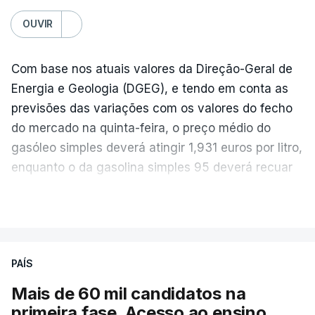
OUVIR
Com base nos atuais valores da Direção-Geral de
Energia e Geologia (DGEG), e tendo em conta as
previsões das variações com os valores do fecho
do mercado na quinta-feira, o preço médio do
gasóleo simples deverá atingir 1,931 euros por litro,
enquanto o da gasolina simples 95 deverá recuar
para 1,855 euros por litro.
VER MAIS
A média final só ficará fechada ao final do dia,
podendo ainda registar alterações em função da
evolução das cotações internacionais do petróleo,
PAÍS
e o custo final na bomba poderá variar conforme o
Mais de 60 mil candidatos na
posto de abastecimento, a marca e a localização.
primeira fase. Acesso ao ensino