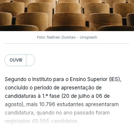
No entanto, com o retomar do conflito, as últimas
semanas têm sido marcadas por uma subida
acentuada, tendência que deverá ser revertida na
próxima semana.
Foto: Nathan Dumlao - Unsplash
c/Lusa
OUVIR
Segundo o Instituto para o Ensino Superior (IES),
concluído o período de apresentação de
candidaturas à 1.ª fase (20 de julho a 06 de
agosto), mais 10.796 estudantes apresentaram
candidatura, quando no ano passado foram
registados 49.595 candidatos.