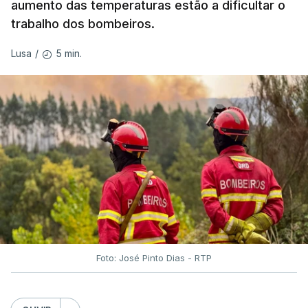
aumento das temperaturas estão a dificultar o
trabalho dos bombeiros.
ERRO
100
ERROR ON HTML5 MEDIA ELEMENT
5 min.
Lusa
/
ESTE CONTEÚDO ESTÁ NESTE
MOMENTO INDISPONÍVEL
O Chega considerou "de uma enorme gravidade" a
decisão do Presidente da República
de enviar para
o Tribunal Constitucional o decreto sobre retorno
de estrangeiros, sustentando tratar-se de "uma
irresponsabilidade".
Foto: José Pinto Dias - RTP
Na sexta-feira, a Presidência da República
anunciou que
António José Seguro pediu ao