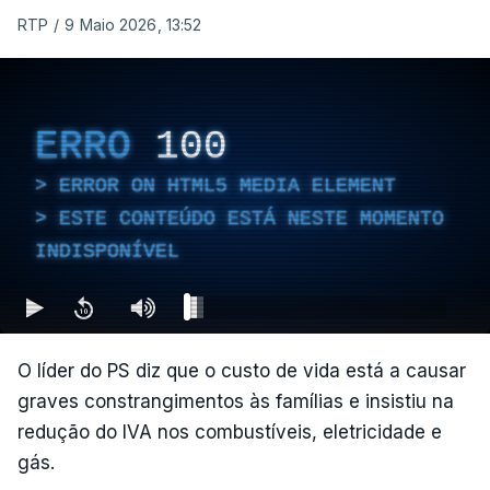
RTP
/
9 Maio 2026, 13:52
ERRO
100
ERROR ON HTML5 MEDIA ELEMENT
ESTE CONTEÚDO ESTÁ NESTE MOMENTO
INDISPONÍVEL
O líder do PS diz que o custo de vida está a causar
graves constrangimentos às famílias e insistiu na
redução do IVA nos combustíveis, eletricidade e
gás.