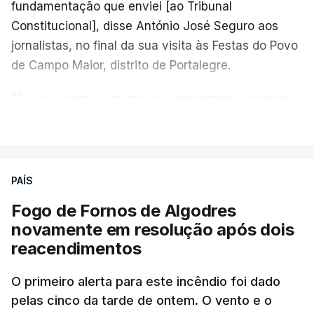
fundamentação que enviei [ao Tribunal
Constitucional], disse António José Seguro aos
jornalistas, no final da sua visita às Festas do Povo
de Campo Maior, distrito de Portalegre.
"Eu sou contra a imigração clandestina, é preciso
combater ferozmente a imigração ilegal,
VER MAIS
precisamos de regular a nossa imigração e
precisamos de defender as nossas fronteiras e
nada disto é incompatível com tratarmos com
PAÍS
dignidade as pessoas, designadamente menores e
Fogo de Fornos de Algodres
crianças", acrescentou.
novamente em resolução após dois
reacendimentos
António José Seguro mostrou dúvidas sobre se é
garantido o superior interesse da criança.
O primeiro alerta para este incêndio foi dado
pelas cinco da tarde de ontem. O vento e o