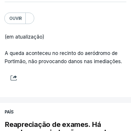
OUVIR
(em atualização)
ARTIGOS RELACIONADOS
A queda aconteceu no recinto do aeródromo de
Portimão, não provocando danos nas imediações.
"Lei do Retorno".
Comunidades estrangeiras
em Portugal apoiam decisão
de Seguro
atualizado 8 Agosto 2026, 13:36
"Lei do Retorno". Chega
PAÍS
considera envio para TC do
diploma "tipo de atos
Reapreciação de exames. Há
políticos irresponsáveis"