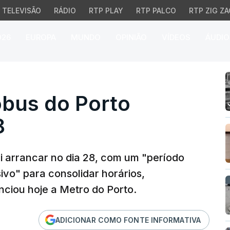
TELEVISÃO
RÁDIO
RTP PLAY
RTP PALCO
RTP ZIG ZA
026
EUROPA
MUNDO
OPINIÃO
VÍDEOS
ÁUDIO
s do Porto arranca no 
obus do Porto
8
i arrancar no dia 28, com um "período
sivo" para consolidar horários,
ciou hoje a Metro do Porto.
ADICIONAR COMO FONTE INFORMATIVA