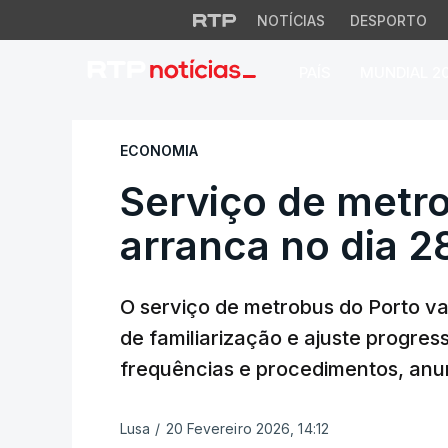
NOTÍCIAS
DESPORTO
PAÍS
MUNDIAL 2
Serviço de metrobu
ECONOMIA
Serviço de metr
arranca no dia 2
O serviço de metrobus do Porto va
de familiarização e ajuste progres
frequências e procedimentos, anun
Lusa
/
20 Fevereiro 2026, 14:12