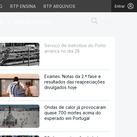
G
RTP ENSINA
RTP ARQUIVOS
Entrar
Abrir campo de
|
S
RTP
DESPORTO
dia 28
Serviço de metrobus do Porto
arranca no dia 28
Exames. Notas da 2.ª fase e
resultados das reapreciações
divulgados hoje
Ondas de calor já provocaram
quase 700 mortes acima do
esperado em Portugal