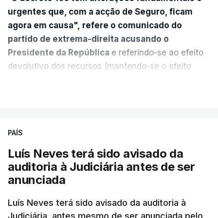
urgentes que, com a acção de Seguro, ficam
agora em causa", refere o comunicado do
partido de extrema-direita acusando o
Presidente da República
e referindo-se ao efeito
devolutivo dos recursos (mantendo-se o efeito
suspensivo) e o aumento do prazo para detenção
VER MAIS
em centro de acolhimento temporário.
Chega refere ainda que Seguro tem reservas
PAÍS
quanto à possibilidade de expulsar do país
cidadãos adultos em situação ilegal, se
Luís Neves terá sido avisado da
tiverem filhos menores.
auditoria à Judiciária antes de ser
anunciada
“Com esta acção de Seguro, sendo atingido o
prazo de 60 dias, os imigrantes terão que ser
Luís Neves terá sido avisado da auditoria à
Judiciária, antes mesmo de ser anunciada pelo
libertados,
ainda que os seus pedidos de asilo