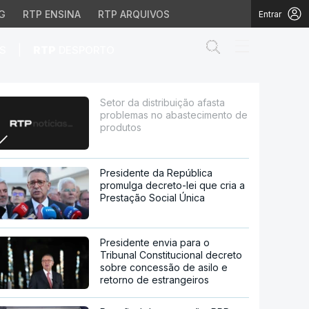
G
RTP ENSINA
RTP ARQUIVOS
Entrar
Abrir campo de
|
S
RTP
DESPORTO
o abastecimento de prod
Setor da distribuição afasta
problemas no abastecimento de
produtos
Presidente da República
promulga decreto-lei que cria a
Prestação Social Única
Presidente envia para o
Tribunal Constitucional decreto
sobre concessão de asilo e
retorno de estrangeiros