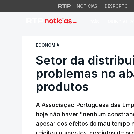
NOTÍCIAS
DESPORTO
PAÍS
MUNDIAL 2
Setor da distribui
ECONOMIA
Setor da distribu
problemas no ab
produtos
A Associação Portuguesa das Empr
hoje não haver "nenhum constran
apesar dos efeitos do mau tempo n
rejeitou aumentos imediatos de pr