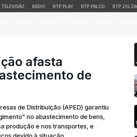
TELEVISÃO
RÁDIO
RTP PLAY
RTP PALCO
RTP ZIG ZA
026
EUROPA
MUNDO
OPINIÃO
VÍDEOS
ÁUDIO
ção afasta problemas n
ição afasta
astecimento de
esas de Distribuição (APED) garantiu
gimento" no abastecimento de bens,
a produção e nos transportes, e
eços devido à situação.