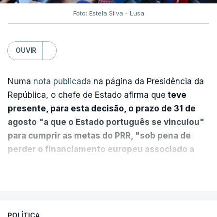
Foto: Estela Silva - Lusa
OUVIR
Numa
nota publicada
na página da Presidência da
República, o chefe de Estado afirma que
teve
presente, para esta decisão, o prazo de 31 de
agosto "a que o Estado português se vinculou"
para cumprir as metas do PRR, "sob pena de
perder o financiamento europeu associado a
essa reforma específica".
VER MAIS
António José Seguro entende que a reforma reúne
treze apoios sociais "num só" e pretende "tornar o
POLÍTICA
sistema mais simples, mais justo e transparente".