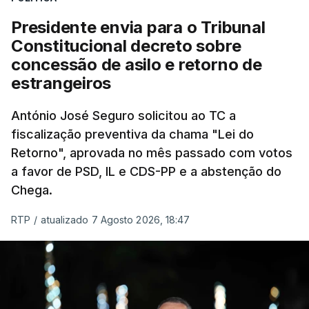
Presidente envia para o Tribunal
"Sempre que seja possível reduzir burocracias,
Constitucional decreto sobre
eliminar sobreposições e garantir que os apoios
concessão de asilo e retorno de
chegam a quem mais necessita, estaremos a dar
estrangeiros
um passo na direção certa", argumenta o
António José Seguro solicitou ao TC a
Presidente da República.
fiscalização preventiva da chama "Lei do
Retorno", aprovada no mês passado com votos
Assegurar que "ninguém é
a favor de PSD, IL e CDS-PP e a abstenção do
prejudicado"
Chega.
RTP
/
atualizado 7 Agosto 2026, 18:47
O Preisdente deixa, no entanto, deixa alguns
avisos:
uma reforma desta dimensão "deve ter
como primeiro critério a proteção das pessoas"
e "nenhum processo de simplificação pode