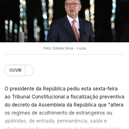
traduzir-se numa diminuição da proteção
social".
António José Seguro vinca que se
deverá
assegurar que "ninguém é prejudicado face à
situação de que hoje beneficia"
, dando especial
Foto: Estela Silva - Lusa
atenção a quem vive em situações "de maior
fragilidade", como as famílias de menores
rendimentos, os idosos ou pessoas com
OUVIR
deficiência.
O presidente da República pediu esta sexta-feira
O Presidente da República sublinha que as
ao Tribunal Constitucional a fiscalização preventiva
prestações sociais são um mecanismo essencial
do decreto da Assembleia da República que "altera
de "combate à pobreza e à exclusão social". Faz
os regimes de acolhimento de estrangeiros ou
ainda referência ao estudo recente da OCDE que
apátridas, de entrada, permanência, saída e
conclui que o valor das prestações sociais
afastamento de estrangeiros do território nacional,