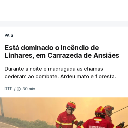
VER MAIS
Éum cenário de terror, descreve o primeiro-ministro
da Columbia Britânica, David Iby.
PAÍS
Está dominado o incêndio de
ERRO
100
Linhares, em Carrazeda de Ansiães
ERROR ON HTML5 MEDIA ELEMENT
Durante a noite e madrugada as chamas
ESTE CONTEÚDO ESTÁ NESTE
cederam ao combate. Ardeu mato e floresta.
MOMENTO INDISPONÍVEL
30 min.
RTP
/
As autoridades canadianas estimam que vai levar
dias ou semanas para controlar o fogo. Mais de