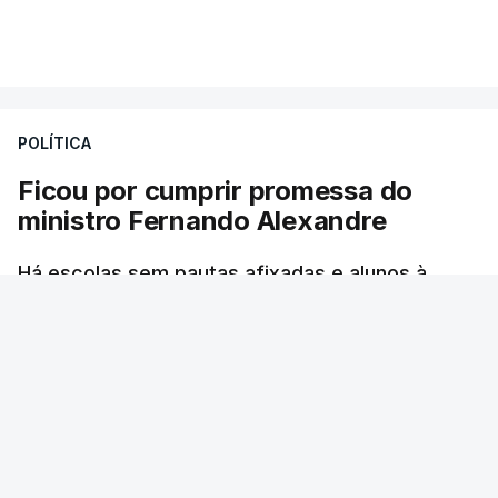
Mais de 20 mil pessoas foram retiradas de casa
VER MAIS
por causa dos violentos incêndios no Canadá
POLÍTICA
Ficou por cumprir promessa do
ministro Fernando Alexandre
Há escolas sem pautas afixadas e alunos à
espera das reapreciações. O processo não
ficou fechado na sexta-feira como estava
previsto. Vários agrupamentos receberam os
dados com atraso e erros. O ministro da
Educação tinha garantido que as pautas seriam
todas afixadas na sexta-feira.