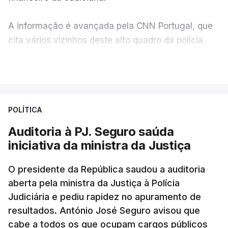
A informação é avançada pela CNN Portugal, que
cita vários vizinhos deste alto quadro da polícia.
VER MAIS
Foi o diretor financeiro, Álvaro Pires, que assumiu a
responsabilidade de sugerir as instalações da
Construbarcelos para acolher um atrelado
POLÍTICA
apreendido numa operação de droga.
Auditoria à PJ. Seguro saúda
iniciativa da ministra da Justiça
O presidente da República saudou a auditoria
aberta pela ministra da Justiça à Polícia
Judiciária e pediu rapidez no apuramento de
resultados. António José Seguro avisou que
cabe a todos os que ocupam cargos públicos