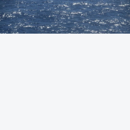
Foto: Autoridade Marítima Nacional
OUVIR
A Polícia Judiciária (PJ) apreendeu 421 quilos de
cocaína ao largo de Sines. O conjunto de fardos de