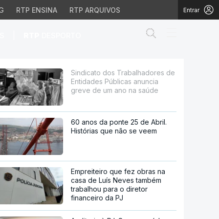
G
RTP ENSINA
RTP ARQUIVOS
Entrar
Abrir campo de
|
S
RTP
DESPORTO
 Públicas anuncia grev
Sindicato dos Trabalhadores de
Entidades Públicas anuncia
greve de um ano na saúde
60 anos da ponte 25 de Abril.
Histórias que não se veem
Empreiteiro que fez obras na
casa de Luís Neves também
trabalhou para o diretor
financeiro da PJ