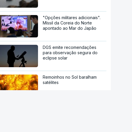
"Opções militares adicionais".
Míssil da Coreia do Norte
apontado ao Mar do Japão
DGS emite recomendações
para observação segura do
eclipse solar
Remoinhos no Sol baralham
satélites
Hipertensão, diabetes e tabaco.
Cientistas identificam três
fatores a controlar para atrasar
a demência