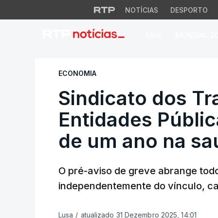
NOTÍCIAS
DESPORTO
PAÍS
MUNDIAL 2
Sindicato dos Tra
ECONOMIA
Sindicato dos Tr
Entidades Públic
de um ano na sa
O pré-aviso de greve abrange tod
independentemente do vínculo, carr
Lusa
/
atualizado 31 Dezembro 2025, 14:01