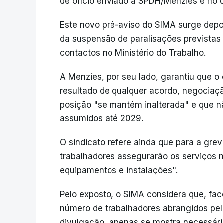
de ofício enviado à SPDH/Menzies e no qu
Este novo pré-aviso do SIMA surge depoi
da suspensão de paralisações previstas 
contactos no Ministério do Trabalho.
A Menzies, por seu lado, garantiu que o
resultado de qualquer acordo, negocia
posição "se mantém inalterada" e que 
assumidos até 2029.
O sindicato refere ainda que para a gre
trabalhadores assegurarão os serviços
equipamentos e instalações".
Pelo exposto, o SIMA considera que, fa
número de trabalhadores abrangidos pel
divulgação, apenas se mostra necessári