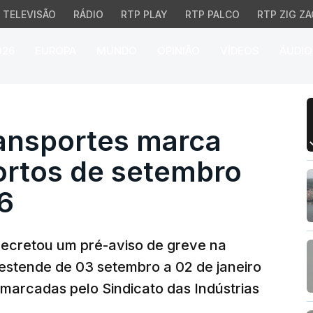
TELEVISÃO
RÁDIO
RTP PLAY
RTP PALCO
RTP ZIG ZA
026
EUROPA
MUNDO
OPINIÃO
VÍDEOS
ÁUDIO
sportes marca greve no
ransportes marca
ortos de setembro
26
decretou um pré-aviso de greve na
estende de 03 setembro a 02 de janeiro
 marcadas pelo Sindicato das Indústrias