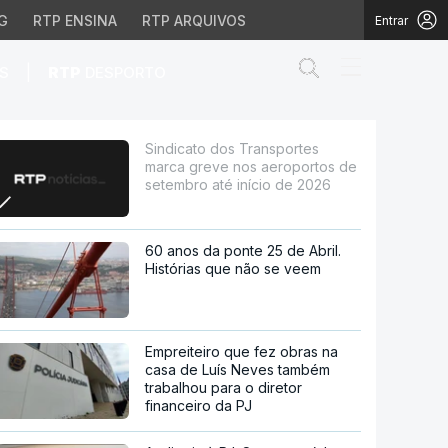
G
RTP ENSINA
RTP ARQUIVOS
Entrar
Abrir campo de
|
S
RTP
DESPORTO
s aeroportos de setembr
Sindicato dos Transportes
marca greve nos aeroportos de
setembro até início de 2026
60 anos da ponte 25 de Abril.
Histórias que não se veem
Empreiteiro que fez obras na
casa de Luís Neves também
trabalhou para o diretor
financeiro da PJ