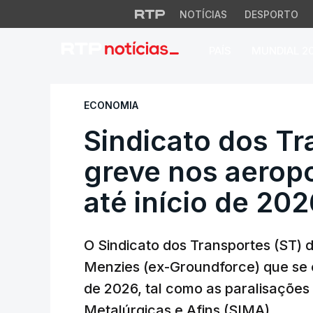
NOTÍCIAS
DESPORTO
PAÍS
MUNDIAL 2
Sindicato dos Tran
ECONOMIA
Sindicato dos T
greve nos aerop
até início de 20
O Sindicato dos Transportes (ST) 
Menzies (ex-Groundforce) que se 
de 2026, tal como as paralisações
Metalúrgicas e Afins (SIMA).