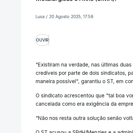
Lusa
/
20 Agosto 2025, 17:58
OUVIR
"Existiram na verdade, nas últimas duas
credíveis por parte de dois sindicatos, p
maneira possível", garantiu o ST, em c
O sindicato acrescentou que "tal boa vo
cancelada como era exigência da empre
"Não nos resta outra solução senão voltar
O ST acusou a SPdH/Menzies e a admini