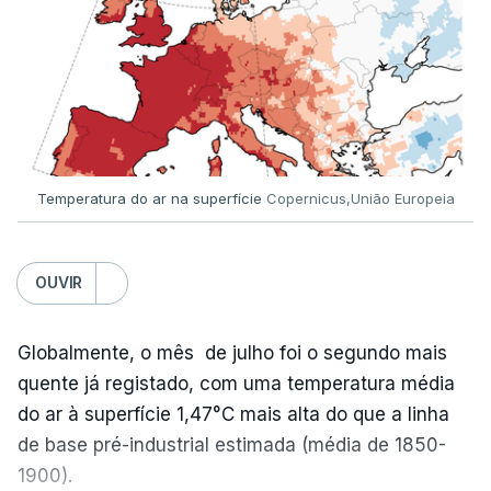
Já a norte, na Escola Secundária de Rio Tinto, uma
outra equipa de reportagem confirmou que
há
mais de 100 pedidos de reapreciação de notas
que aguardam a divulgação.
Temperatura do ar na superfície
Copernicus,União Europeia
Os resultados chegaram a ser enviados à escola
depois da meia-noite desta segunda-feira, mais
concretamente à 0h47, no entanto, ao início da
OUVIR
manhã a afixação ainda não tinha sido feita.
Globalmente, o mês de julho foi o segundo mais
quente já registado, com uma temperatura média
ERRO
100
do ar à superfície 1,47°C mais alta do que a linha
ERROR ON HTML5 MEDIA ELEMENT
de base pré-industrial estimada (média de 1850-
1900).