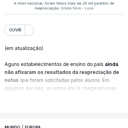
A nível nacional, foram feitos mais de 20 mil pedidos de
reapreciação.
Estela Silva - Lusa
OUVIR
(em atualização)
Aguns estabelecimentos de ensino do país
ainda
não afixaram os resultados da reapreciação de
notas
que foram solicitadas pelos alunos. Em
algumas escolas, as notas até já chegaram mas
alguns erros estão a atrasar a afixação das notas.
VER MAIS
Uma das escolas é o Liceu Camões, em Lisboa.
Uma equipa de reportagem da RTP confirmou que
MUNDO
|
EUROPA