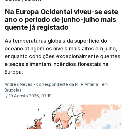
tinha chegado o resultado de
14 reapreciações de
exames, mas ainda não tinham sido afixados.
Na Europa Ocidental viveu-se este
ano o período de junho-julho mais
Alguns encarregados de educação e alunos foram
quente já registado
até à escola para ver o resultado mas ainda não
tinha sido divulgado. Alguns pais apontam
As temperaturas globais da superfície do
oceano atingem os níveis mais altos em julho,
incorreções e aguardam a atualização na
enquanto condições excecionalmente quentes
plataforma Inovar.
e secas alimentam incêndios florestais na
Europa.
Andrea Neves - correspondente da RTP Antena 1 em
ERRO
100
Bruxelas
ERROR ON HTML5 MEDIA ELEMENT
/
10 Agosto 2026, 07:19
ESTE CONTEÚDO ESTÁ NESTE
MOMENTO INDISPONÍVEL