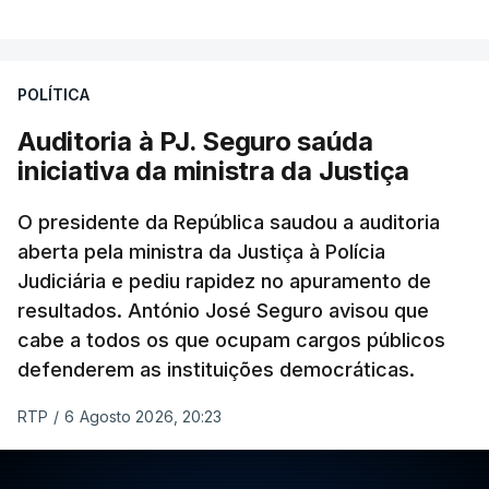
Foi o diretor financeiro, Álvaro Pires, que assumiu a
responsabilidade de sugerir as instalações da
Construbarcelos para acolher um atrelado
POLÍTICA
apreendido numa operação de droga.
Auditoria à PJ. Seguro saúda
iniciativa da ministra da Justiça
O presidente da República saudou a auditoria
aberta pela ministra da Justiça à Polícia
Judiciária e pediu rapidez no apuramento de
resultados. António José Seguro avisou que
cabe a todos os que ocupam cargos públicos
defenderem as instituições democráticas.
RTP
/
6 Agosto 2026, 20:23