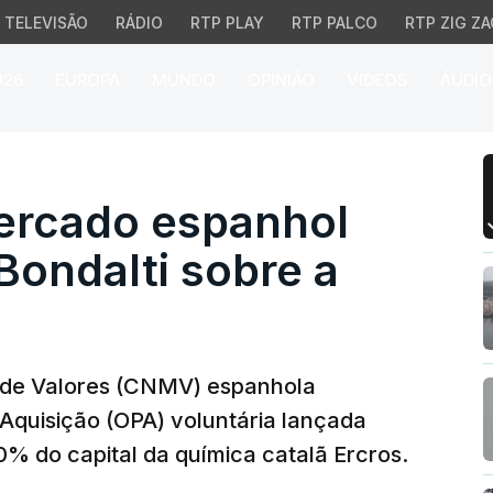
TELEVISÃO
RÁDIO
RTP PLAY
RTP PALCO
RTP ZIG ZA
026
EUROPA
MUNDO
OPINIÃO
VÍDEOS
ÁUDIO
ado espanhol autoriza 
ercado espanhol
Bondalti sobre a
 de Valores (CNMV) espanhola
 Aquisição (OPA) voluntária lançada
0% do capital da química catalã Ercros.