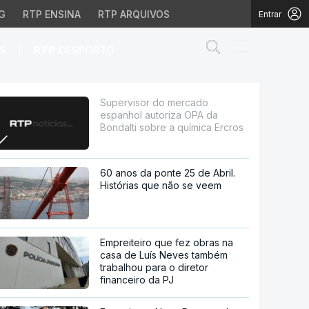
G
RTP ENSINA
RTP ARQUIVOS
Entrar
Abrir campo de
|
S
RTP
DESPORTO
OPA da Bondalti sobre 
Supervisor do mercado
espanhol autoriza OPA da
Bondalti sobre a química Ercros
60 anos da ponte 25 de Abril.
Histórias que não se veem
Empreiteiro que fez obras na
casa de Luís Neves também
trabalhou para o diretor
financeiro da PJ