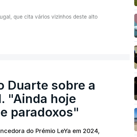
al, que cita vários vizinhos deste alto
ue assumiu a responsabilidade de sugerir as
ER MAIS
olher um atrelado apreendido numa operação
o Duarte sobre a
. "Ainda hoje
e paradoxos"
vencedora do Prémio LeYa em 2024,