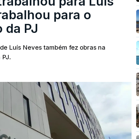
trabalhou para Luís
abalhou para o
o da PJ
a de Luís Neves também fez obras na
 PJ.