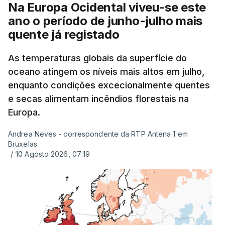
exames, mas ainda não tinham sido afixados.
Na Europa Ocidental viveu-se este
ano o período de junho-julho mais
Alguns encarregados de educação e alunos foram
quente já registado
até à escola para ver o resultado mas ainda não
tinha sido divulgado. Alguns pais apontam
As temperaturas globais da superfície do
oceano atingem os níveis mais altos em julho,
incorreções e aguardam a atualização na
enquanto condições excecionalmente quentes
plataforma Inovar.
e secas alimentam incêndios florestais na
Europa.
Andrea Neves - correspondente da RTP Antena 1 em
ERRO
100
Bruxelas
ERROR ON HTML5 MEDIA ELEMENT
/
10 Agosto 2026, 07:19
ESTE CONTEÚDO ESTÁ NESTE
MOMENTO INDISPONÍVEL