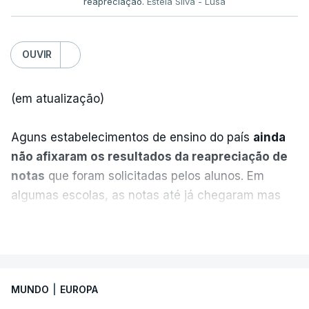
reapreciação.
Estela Silva - Lusa
OUVIR
(em atualização)
Aguns estabelecimentos de ensino do país
ainda
não afixaram os resultados da reapreciação de
notas
que foram solicitadas pelos alunos. Em
algumas escolas, as notas até já chegaram mas
alguns erros estão a atrasar a afixação das notas.
VER MAIS
Uma das escolas é o Liceu Camões, em Lisboa.
Uma equipa de reportagem da RTP confirmou que
MUNDO
|
EUROPA
tinha chegado o resultado de
14 reapreciações de