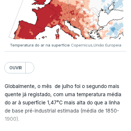
Já a norte, na Escola Secundária de Rio Tinto, uma
outra equipa de reportagem confirmou que
há
mais de 100 pedidos de reapreciação de notas
que aguardam a divulgação.
Temperatura do ar na superfície
Copernicus,União Europeia
Os resultados chegaram a ser enviados à escola
depois da meia-noite desta segunda-feira, mais
concretamente à 0h47, no entanto, ao início da
OUVIR
manhã a afixação ainda não tinha sido feita.
Globalmente, o mês de julho foi o segundo mais
quente já registado, com uma temperatura média
ERRO
100
do ar à superfície 1,47°C mais alta do que a linha
ERROR ON HTML5 MEDIA ELEMENT
de base pré-industrial estimada (média de 1850-
1900).
ESTE CONTEÚDO ESTÁ NESTE