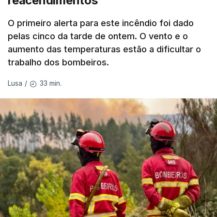
reacendimentos
António José Seguro mostrou dúvidas sobre se é
garantido o superior interesse da criança.
O primeiro alerta para este incêndio foi dado
pelas cinco da tarde de ontem. O vento e o
aumento das temperaturas estão a dificultar o
trabalho dos bombeiros.
ERRO
100
ERROR ON HTML5 MEDIA ELEMENT
33 min.
Lusa
/
ESTE CONTEÚDO ESTÁ NESTE
MOMENTO INDISPONÍVEL
O Chega considerou "de uma enorme gravidade" a
decisão do Presidente da República
de enviar para
o Tribunal Constitucional o decreto sobre retorno
de estrangeiros, sustentando tratar-se de "uma
irresponsabilidade".