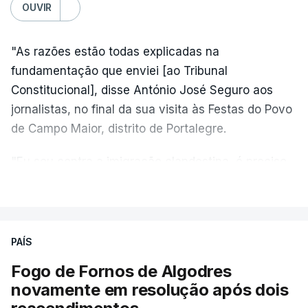
OUVIR
"As razões estão todas explicadas na
fundamentação que enviei [ao Tribunal
Constitucional], disse António José Seguro aos
jornalistas, no final da sua visita às Festas do Povo
de Campo Maior, distrito de Portalegre.
"Eu sou contra a imigração clandestina, é preciso
combater ferozmente a imigração ilegal,
VER MAIS
precisamos de regular a nossa imigração e
precisamos de defender as nossas fronteiras e
nada disto é incompatível com tratarmos com
PAÍS
dignidade as pessoas, designadamente menores e
Fogo de Fornos de Algodres
crianças", acrescentou.
novamente em resolução após dois