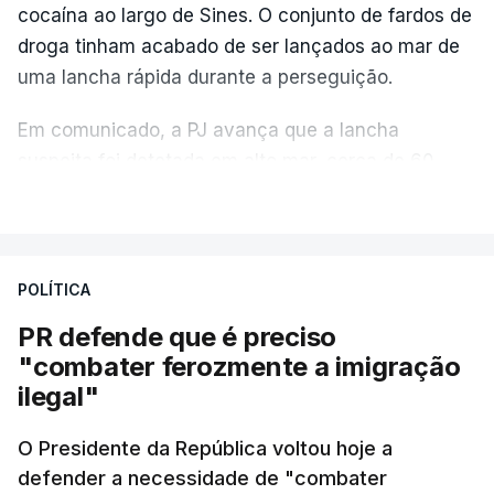
cocaína ao largo de Sines. O conjunto de fardos de
droga tinham acabado de ser lançados ao mar de
uma lancha rápida durante a perseguição.
Em comunicado, a PJ avança que a lancha
suspeita foi detetada em alto mar, cerca de 60
milhas náuticas ao largo de Sines.
VER MAIS
A apreensão aconteceu na tarde desta sexta-feira,
desencadeando uma ação de prevenção
POLÍTICA
desencadeada pela Polícia Judiciária, em
PR defende que é preciso
articulação com a Marinha, a Autoridade Marítima
"combater ferozmente a imigração
Nacional e a Força Aérea.
ilegal"
O ano de 2026 tem sido um ano de recordes: foi
O Presidente da República voltou hoje a
apreendida mais cocaína até ao momento de que
defender a necessidade de "combater
em todo o ano de 2025.