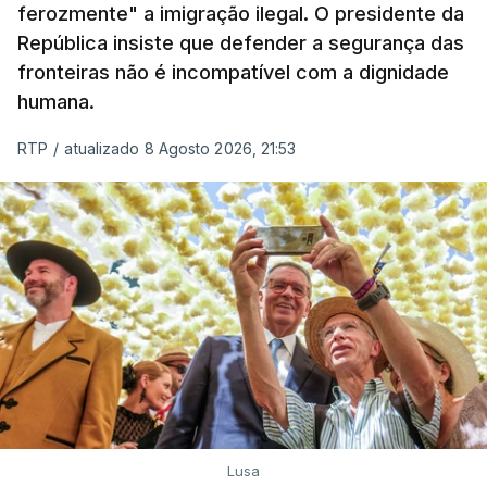
ferozmente" a imigração ilegal. O presidente da
A ação de prevenção visa a deteção em alto mar
República insiste que defender a segurança das
de embarcações de alta velocidade (EAV) que
fronteiras não é incompatível com a dignidade
humana.
utilizam a costa nacional para o tráfico de droga.
RTP
/
atualizado 8 Agosto 2026, 21:53
c/ Lusa
Lusa