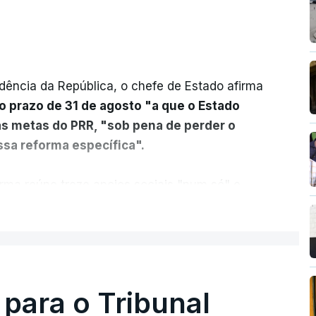
dência da República, o chefe de Estado afirma
o prazo de 31 de agosto "a que o Estado
as metas do PRR, "sob pena de perder o
sa reforma específica".
rma reúne treze apoios sociais "num só" e
 mais justo e transparente".
ER MAIS
acias, eliminar sobreposições e garantir que
a, estaremos a dar um passo na direção
lica.
 para o Tribunal