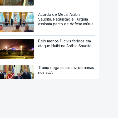
Acordo de Meca. Arábia
Saudita, Paquistão e Turquia
assinam pacto de defesa mútua
Pelo menos 11 civis feridos em
ataque Huthi na Arábia Saudita
Trump nega escassez de armas
nos EUA
Tribunal de Recurso dos EUA
bloqueia projeto de Trump para
salão de baile