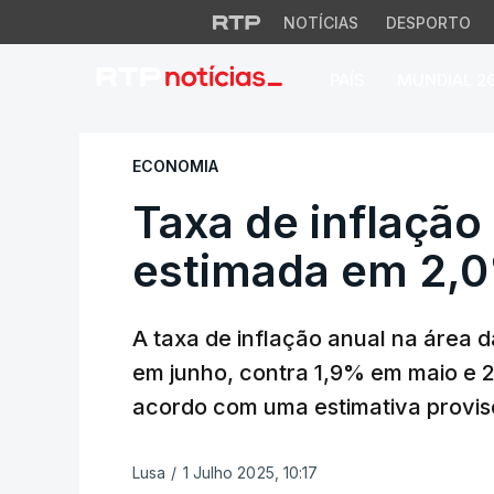
NOTÍCIAS
DESPORTO
PAÍS
MUNDIAL 2
Taxa de inflação 
ECONOMIA
Taxa de inflação
estimada em 2,
A taxa de inflação anual na área 
em junho, contra 1,9% em maio e
acordo com uma estimativa provisó
Lusa
/
1 Julho 2025, 10:17