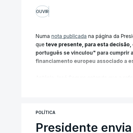
OUVIR
Numa
nota publicada
na página da Presi
que
teve presente, para esta decisão, 
português se vinculou" para cumprir 
financiamento europeu associado a es
António José Seguro entende que a refo
pretende "tornar o sistema mais simples,
V
"Sempre que seja possível reduzir burocr
os apoios chegam a quem mais necessit
POLÍTICA
certa", argumenta o Presidente da Repúb
Presidente envia