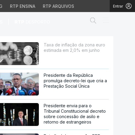
G
RTP ENSINA
RTP ARQUIVOS
Entrar
Abrir campo de
|
S
RTP
DESPORTO
em 2,0% em junho
Taxa de inflação da zona euro
estimada em 2,0% em junho
Presidente da República
promulga decreto-lei que cria a
Prestação Social Única
Presidente envia para o
Tribunal Constitucional decreto
sobre concessão de asilo e
retorno de estrangeiros