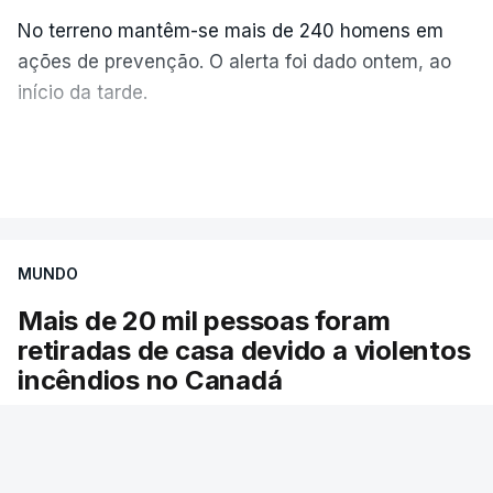
No terreno mantêm-se mais de 240 homens em
ações de prevenção. O alerta foi dado ontem, ao
início da tarde.
Mais de 20 mil pessoas foram retiradas de casa
VER MAIS
por causa dos violentos incêndios no Canadá
MUNDO
Mais de 20 mil pessoas foram
retiradas de casa devido a violentos
incêndios no Canadá
Milhares de pessoas têm ordem de evacuação.
O governo da província declarou o estado de
emergência por causa de dezenas de incêndios