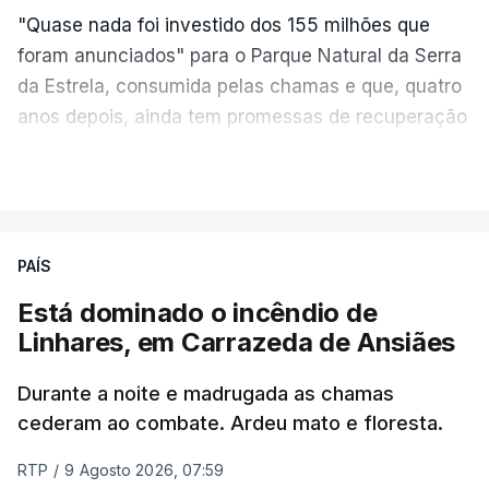
"Quase nada foi investido dos 155 milhões que
foram anunciados" para o Parque Natural da Serra
da Estrela, consumida pelas chamas e que, quatro
anos depois, ainda tem promessas de recuperação
por cumprir.
VER MAIS
ERRO
100
PAÍS
ERROR ON HTML5 MEDIA ELEMENT
Está dominado o incêndio de
Linhares, em Carrazeda de Ansiães
ESTE CONTEÚDO ESTÁ NESTE
MOMENTO INDISPONÍVEL
Durante a noite e madrugada as chamas
cederam ao combate. Ardeu mato e floresta.
RTP
/
9 Agosto 2026, 07:59