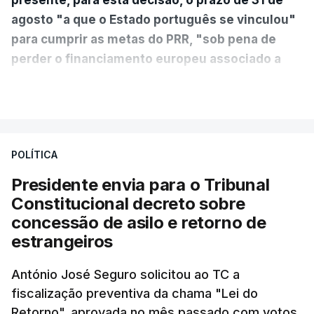
agosto "a que o Estado português se vinculou"
para cumprir as metas do PRR, "sob pena de
perder o financiamento europeu associado a
essa reforma específica".
VER MAIS
António José Seguro entende que a reforma reúne
treze apoios sociais "num só" e pretende "tornar o
POLÍTICA
sistema mais simples, mais justo e transparente".
Presidente envia para o Tribunal
"Sempre que seja possível reduzir burocracias,
Constitucional decreto sobre
eliminar sobreposições e garantir que os apoios
concessão de asilo e retorno de
chegam a quem mais necessita, estaremos a dar
estrangeiros
um passo na direção certa", argumenta o
António José Seguro solicitou ao TC a
Presidente da República.
fiscalização preventiva da chama "Lei do
Retorno", aprovada no mês passado com votos