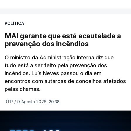
O vídeo de 12 segundos, sem aúdio, data ou local
de gravação, foi colocado pela agência de notícias
Mehr na rede social Telegram, como aquilo que
POLÍTICA
pode ser considerada uma resposta à imprensa
MAI garante que está acautelada a
israelita, que nos últimos tempos vem dando conta
prevenção dos incêndios
de que o líder supremo iraniano estará em estado
crítico na sequência do bombardeamento que no
O ministro da Administração Interna diz que
último dia de fevereiro passado matou o pai, o
tudo está a ser feito pela prevenção dos
ayatollah Ali Khamenei, e outros membros da
incêndios. Luís Neves passou o dia em
família.
encontros com autarcas de concelhos afetados
pelas chamas.
As imagens mostram Mojtaba Khamenei no que
será uma aula religiosa, mas sem qualquer
RTP
/
9 Agosto 2026, 20:38
indicação adicional.