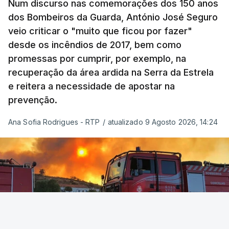
Num discurso nas comemorações dos 150 anos
De acordo com a informação oficial, que não indica
dos Bombeiros da Guarda, António José Seguro
onde ou quando decorreu a reunião, Khamenei e
veio criticar o "muito que ficou por fazer"
Pezeshkian discutiram ainda formas de garantir
desde os incêndios de 2017, bem como
recursos e gerir as despesas "em riais, divisas e
promessas por cumprir, por exemplo, na
energia", bem como sobre a cooperação
recuperação da área ardida na Serra da Estrela
económica com parceiros estrangeiros.
e reitera a necessidade de apostar na
prevenção.
Para os Estados Unidos seguiu ainda um recado:
Ana Sofia Rodrigues - RTP
/
atualizado 9 Agosto 2026, 14:24
"corrijam o comportamento". Teerão deixou ainda
novas exigências para reabrir o Estreito de Ormuz,
incluindo o fim do bloqueio naval, suspensão das
sanções e fim das operações militares contra o
país e aliados regionais.
No total são seis as exigências desta lista com
destinatário em Washington: o fim das ameaças ao