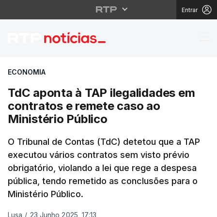
Entrar
TdC aponta à TAP ilega
ECONOMIA
TdC aponta à TAP ilegalidades em
contratos e remete caso ao
Ministério Público
O Tribunal de Contas (TdC) detetou que a TAP
executou vários contratos sem visto prévio
obrigatório, violando a lei que rege a despesa
pública, tendo remetido as conclusões para o
Ministério Público.
Lusa
/
23 Junho 2025, 17:13