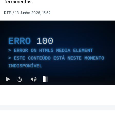
ferramentas.
RTP
/
13 Junho 2026, 15:52
ERRO
100
ERROR ON HTML5 MEDIA ELEMENT
ESTE CONTEÚDO ESTÁ NESTE MOMENTO
INDISPONÍVEL