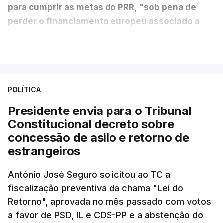
para cumprir as metas do PRR, "sob pena de
perder o financiamento europeu associado a
essa reforma específica".
VER MAIS
António José Seguro entende que a reforma reúne
treze apoios sociais "num só" e pretende "tornar o
POLÍTICA
sistema mais simples, mais justo e transparente".
Presidente envia para o Tribunal
"Sempre que seja possível reduzir burocracias,
Constitucional decreto sobre
eliminar sobreposições e garantir que os apoios
concessão de asilo e retorno de
chegam a quem mais necessita, estaremos a dar
estrangeiros
um passo na direção certa", argumenta o
António José Seguro solicitou ao TC a
Presidente da República.
fiscalização preventiva da chama "Lei do
Retorno", aprovada no mês passado com votos
Assegurar que "ninguém é
a favor de PSD, IL e CDS-PP e a abstenção do