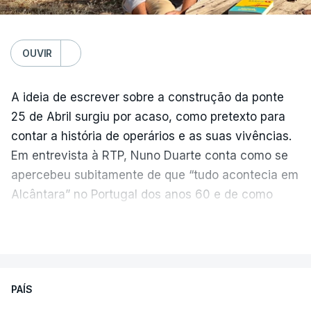
OUVIR
A ideia de escrever sobre a construção da ponte
25 de Abril surgiu por acaso, como pretexto para
contar a história de operários e as suas vivências.
Em entrevista à RTP, Nuno Duarte conta como se
apercebeu subitamente de que “tudo acontecia em
Alcântara” no Portugal dos anos 60 e de como
poderia incluir esta obra marcante na ficção. Hoje,
VER MAIS
quando passa pelo aço de cor avermelhada que
faz a ligação entre as duas margens do Tejo, sorri
e reconhece como a ponte mudou a sua vida de
PAÍS
forma inesperada, através da literatura.