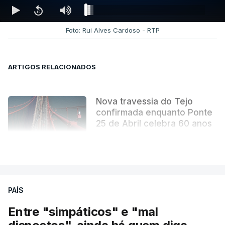
realidade e muita imaginação - sobretudo nas
derradeiras páginas. Uma obra literária que se
tornou indissociável da obra arquitetónica que
Foto: Rui Alves Cardoso - RTP
mudou para sempre a paisagem da capital.
ARTIGOS RELACIONADOS
Nova travessia do Tejo
confirmada enquanto Ponte
25 de Abril celebra 60 anos
atualizado 6 Agosto 2026, 13:02
VER MAIS
PAÍS
Entre "simpáticos" e "mal