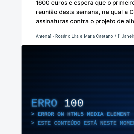
1600 euros e espera que o primeiro
reunião desta semana, na qual a 
assinaturas contra o projeto de alt
Antena1 - Rosário Lira e Maria Caetano
/
11 Janei
ERRO
100
ERROR ON HTML5 MEDIA ELEMENT
ESTE CONTEÚDO ESTÁ NESTE MOME