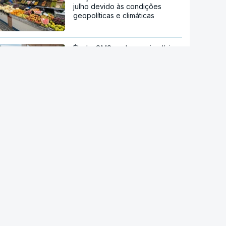
julho devido às condições
geopolíticas e climáticas
Ébola. OMS pede ensaio clínico
da vacina Ervebo
Acordo de Meca. Arábia
Saudita, Paquistão e Turquia
assinam pacto de defesa mútua
Tribunal de Recurso dos EUA
bloqueia projeto de Trump para
salão de baile
Reta final de execução. PRR
desembolsa 13.791 milhões de
euros até agosto