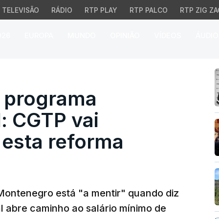
TELEVISÃO
RÁDIO
RTP PLAY
RTP PALCO
RTP ZIG ZA
026
EUROPA
MUNDO
OPINIÃO
VÍDEOS
ÁUDIO
programa Conversa Capit
o programa
: CGTP vai
 esta reforma
 Montenegro está "a mentir" quando diz
al abre caminho ao salário mínimo de