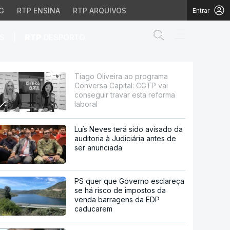
G
RTP ENSINA
RTP ARQUIVOS
Entrar
Abrir campo de
|
S
RTP
DESPORTO
al: CGTP vai conseguir 
Tiago Oliveira ao programa
Conversa Capital: CGTP vai
conseguir travar esta reforma
laboral
Luís Neves terá sido avisado da
auditoria à Judiciária antes de
ser anunciada
PS quer que Governo esclareça
se há risco de impostos da
venda barragens da EDP
caducarem