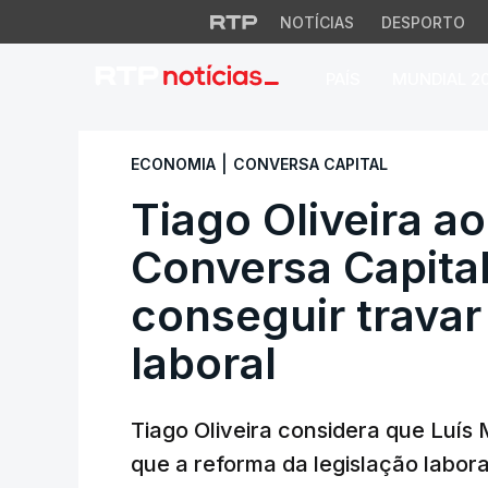
NOTÍCIAS
DESPORTO
PAÍS
MUNDIAL 2
Tiago Oliveira ao 
|
ECONOMIA
CONVERSA CAPITAL
Tiago Oliveira a
Conversa Capital
conseguir travar
laboral
Tiago Oliveira considera que Luís
que a reforma da legislação labor