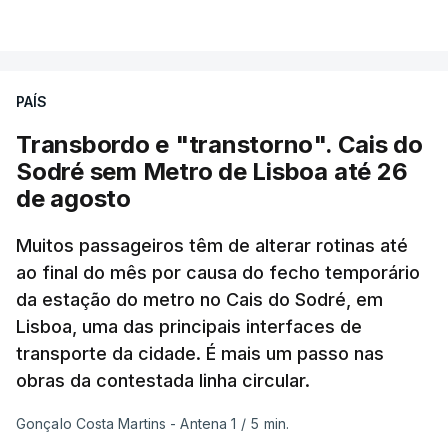
VER MAIS
registadas em julho”.
Enquanto os termómetros iam registando
PAÍS
temperaturas recorde, também a
chuva não
ajudou
.
Transbordo e "transtorno". Cais do
Sodré sem Metro de Lisboa até 26
Pelo contrário, a precipitação manteve-se
muito
de agosto
abaixo do normal
e, em vários países, os solos
Muitos passageiros têm de alterar rotinas até
perderam grande parte da humidade.
ao final do mês por causa do fecho temporário
da estação do metro no Cais do Sodré, em
Houve também uma “
diminuição significativa de
Lisboa, uma das principais interfaces de
caudais de rios
, incluindo rios como o Sena, o
transporte da cidade. É mais um passo nas
Reno e o Danúbio” que teve
impacto no
obras da contestada linha circular.
abastecimento de água
, irrigação e na produção
de energia em vários países.
Gonçalo Costa Martins - Antena 1
/
5 min.