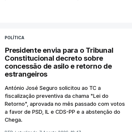
essa reforma específica".
VER MAIS
António José Seguro entende que a reforma reúne
treze apoios sociais "num só" e pretende "tornar o
POLÍTICA
sistema mais simples, mais justo e transparente".
Presidente envia para o Tribunal
"Sempre que seja possível reduzir burocracias,
Constitucional decreto sobre
eliminar sobreposições e garantir que os apoios
concessão de asilo e retorno de
chegam a quem mais necessita, estaremos a dar
estrangeiros
um passo na direção certa", argumenta o
António José Seguro solicitou ao TC a
Presidente da República.
fiscalização preventiva da chama "Lei do
Retorno", aprovada no mês passado com votos
Assegurar que "ninguém é
a favor de PSD, IL e CDS-PP e a abstenção do
prejudicado"
Chega.