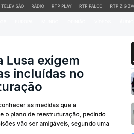
TELEVISÃO
RÁDIO
RTP PLAY
RTP PALCO
RTP ZIG ZA
026
EUROPA
MUNDO
OPINIÃO
VÍDEOS
ÁUDIO
Lusa exigem conhecer m
a Lusa exigem
s incluídas no
turação
conhecer as medidas que a
re o plano de reestruturação, pedindo
cisões vão ser amigáveis, segundo uma