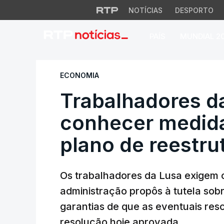
NOTÍCIAS
DESPORTO
PAÍS
MUNDIAL 2
Trabalhadores da 
ECONOMIA
Trabalhadores d
conhecer medida
plano de reestru
Os trabalhadores da Lusa exigem 
administração propôs à tutela sob
garantias de que as eventuais res
resolução hoje aprovada.