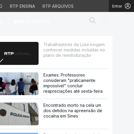
G
RTP ENSINA
RTP ARQUIVOS
Entrar
Abrir campo de
|
S
RTP
DESPORTO
edidas incluídas no pla
Trabalhadores da Lusa exigem
conhecer medidas incluídas no
plano de reestruturação
Exames. Professores
consideram "praticamente
impossível" concluir
reapreciações até sexta-feira
Encontrado morto na cela um
dos detidos na apreensão de
cocaína em Sines