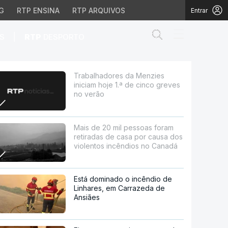
G
RTP ENSINA
RTP ARQUIVOS
Entrar
Abrir campo de
|
S
RTP
DESPORTO
 de cinco greves no ver
Trabalhadores da Menzies
iniciam hoje 1.ª de cinco greves
no verão
Mais de 20 mil pessoas foram
retiradas de casa por causa dos
violentos incêndios no Canadá
Está dominado o incêndio de
Linhares, em Carrazeda de
Ansiães