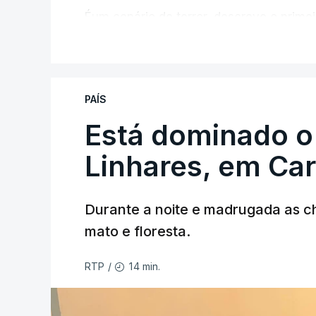
Éum cenário de terror, descreve o primei
V
PAÍS
Está dominado o
ERRO
100
Linhares, em Ca
ERROR ON HTML5 MEDIA ELEMEN
ESTE CONTEÚDO ESTÁ NESTE MO
Durante a noite e madrugada as 
mato e floresta.
14 min.
RTP
/