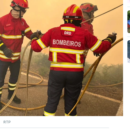
vai levar dias ou semanas para controlar o
ão no terreno no combate às chamas.
RTP