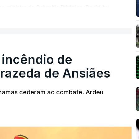
ro-ministro da Columbia Britânica, David Iby.
ER MAIS
 incêndio de
rrazeda de Ansiães
T
MENTO INDISPONÍVEL
chamas cederam ao combate. Ardeu