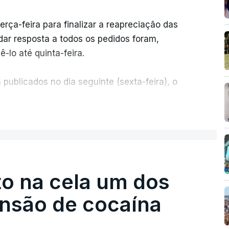
erça-feira para finalizar a reapreciação das
ar resposta a todos os pedidos foram,
-lo até quinta-feira.
publicados no dia seguinte (sexta-feira), o
ER MAIS
e 50 por cento dos mais de 20 mil pedidos de
voz da Missão Escola Pública, tem dúvidas de
.
o na cela um dos
os dias, apercebamo-nos que ainda estão a
preciações"
, disse a professora à agência
ensão de cocaína
ermos a totalidade das reapreciações na