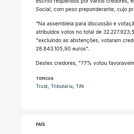
escrito requeridos por vários credores, 
Social, com peso preponderante, cujo pr
"Na assembleia para discussão e votaçã
atribuídos votos no total de 32.227.923,
"excluindo as abstenções, votaram cred
28.843.105,90 euros".
Destes credores, "77% votou favoravel
TÓPICOS
Trust
,
Tributária
,
TiN
PAÍS