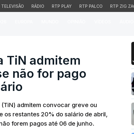
TELEVISÃO
RÁDIO
RTP PLAY
RTP PALCO
RTP ZIG ZA
026
EUROPA
MUNDO
OPINIÃO
VÍDEOS
ÁUDIO
TiN admitem convocar gr
a TiN admitem
se não for pago
ário
s (TiN) admitem convocar greve ou
 os restantes 20% do salário de abril,
 não forem pagos até 06 de junho.