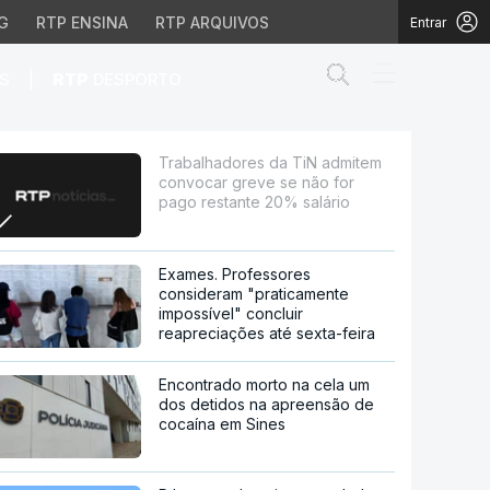
G
RTP ENSINA
RTP ARQUIVOS
Entrar
Abrir campo de
|
S
RTP
DESPORTO
eve se não for pago re
Trabalhadores da TiN admitem
convocar greve se não for
pago restante 20% salário
Exames. Professores
consideram "praticamente
impossível" concluir
reapreciações até sexta-feira
Encontrado morto na cela um
dos detidos na apreensão de
cocaína em Sines