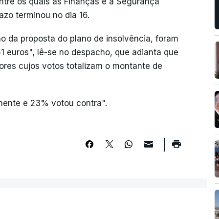
entre os quais as Finanças e a Segurança
azo terminou no dia 16.
o da proposta do plano de insolvência, foram
51 euros", lê-se no despacho, que adianta que
ores cujos votos totalizam o montante de
mente e 23% votou contra".