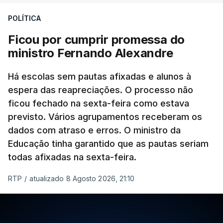
POLÍTICA
Ficou por cumprir promessa do
ERRO
100
ministro Fernando Alexandre
ERROR ON HTML5 MEDIA ELEMENT
Há escolas sem pautas afixadas e alunos à
ESTE CONTEÚDO ESTÁ NESTE
espera das reapreciações. O processo não
MOMENTO INDISPONÍVEL
ficou fechado na sexta-feira como estava
previsto. Vários agrupamentos receberam os
dados com atraso e erros. O ministro da
Educação tinha garantido que as pautas seriam
As autoridades canadianas estimam que vai levar
todas afixadas na sexta-feira.
dias ou semanas para controlar o fogo. Mais de
RTP
/
atualizado 8 Agosto 2026, 21:10
dois mil operacionais estão no terreno no combate
às chamas.