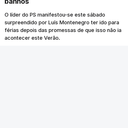
banhos
O líder do PS manifestou-se este sábado
surpreendido por Luís Montenegro ter ido para
férias depois das promessas de que isso não ia
acontecer este Verão.
RTP
/
atualizado 8 Agosto 2026, 21:26
ERRO
100
ERROR ON HTML5 MEDIA ELEMENT
ESTE CONTEÚDO ESTÁ NESTE MOMENTO
INDISPONÍVEL