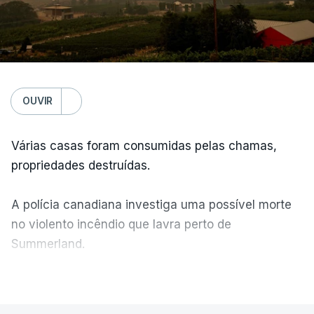
OUVIR
Várias casas foram consumidas pelas chamas,
propriedades destruídas.
A polícia canadiana investiga uma possível morte
no violento incêndio que lavra perto de
Summerland.
VER MAIS
Éum cenário de terror, descreve o primeiro-ministro
da Columbia Britânica, David Iby.