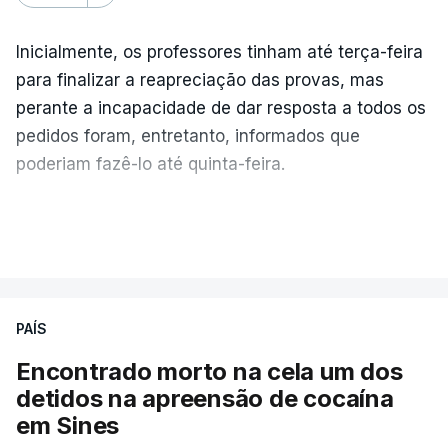
Inicialmente, os professores tinham até terça-feira
para finalizar a reapreciação das provas, mas
perante a incapacidade de dar resposta a todos os
pedidos foram, entretanto, informados que
poderiam fazê-lo até quinta-feira.
A intenção era que os resultados fossem
VER MAIS
publicados no dia seguinte (sexta-feira), o que
poderá não acontecer.
PAÍS
No domingo, estavam concluídos cerca de 50 por
cento dos mais de 20 mil pedidos de reapreciação,
Encontrado morto na cela um dos
mas Cristina Mota, porta-voz da Missão Escola
detidos na apreensão de cocaína
Pública, tem dúvidas de que o processo esteja
em Sines
concluído a tempo.