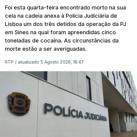
Foi esta quarta-feira encontrado morto na sua
cela na cadeia anexa à Polícia Judiciária de
"Durante o fim de semana e nos últimos dias,
Lisboa um dos três detidos da operação da PJ
apercebamo-nos que ainda estão a ser
em Sines na qual foram apreendidas cinco
convocados professores para reapreciações"
,
toneladas de cocaína. As circunstâncias da
disse a professora à agência Lusa.
"Será
morte estão a ser averiguadas.
praticamente impossível termos a totalidade
das reapreciações na sexta-feira".
RTP
/
atualizado 5 Agosto 2026, 18:47
Segundo os docentes, o processo de reapreciação
está a enfrentar vários constrangimentos. Há
casos em que faltam os modelos preenchidos
pelos alunos com a alegação justificativa para o
pedido de reapreciação, ou os documentos que os
relatores devem preencher.
"Este é um processo muito mais burocrático"
,