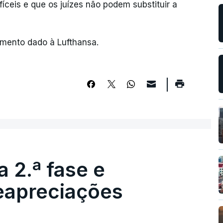
ceis e que os juízes não podem substituir a
amento dado à Lufthansa.
 2.ª fase e
reapreciações