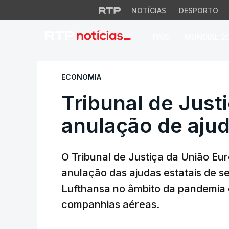
NOTÍCIAS
DESPORTO
PAÍS
MUNDIAL 2
Tribunal de Justiç
ECONOMIA
Tribunal de Just
anulação de ajud
O Tribunal de Justiça da União Eu
anulação das ajudas estatais de se
Lufthansa no âmbito da pandemia 
companhias aéreas.