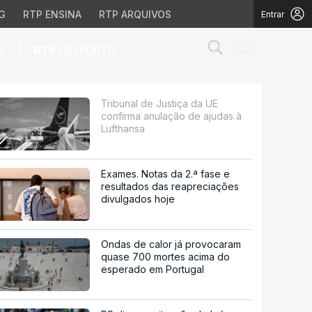
G
RTP ENSINA
RTP ARQUIVOS
Entrar
Abrir campo de
|
S
RTP
DESPORTO
ção de ajudas à Lufthan
Tribunal de Justiça da UE
confirma anulação de ajudas à
Lufthansa
Exames. Notas da 2.ª fase e
resultados das reapreciações
divulgados hoje
Ondas de calor já provocaram
quase 700 mortes acima do
esperado em Portugal