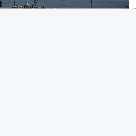
 acesso ao ensino superior
caso só então
alterar a candidatura já submetida.
acionais do ensino secundário foram avaliados
tou várias falhas técnicas, obrigando ao
 das notas.
candidatura da 1.ª fase do concurso nacional
nou na quinta-feira, e criou uma época
tre 03 e 08 de setembro.
 A. Pina - RTP