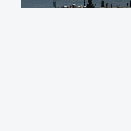
candidatura à 1.ª fase do concurso de
reúnam as condições para concorrer, ou 
Pela primeira vez este ano, os exames n
em formato digital, mas o processo regis
adiamento por alguns dias da divulgação
O Ministério manteve os calendários de 
de acesso ao ensino superior, que termi
especial de exames, que irá decorrer en
c/Lusa
ARTIGOS RELACIONADOS
Pedro