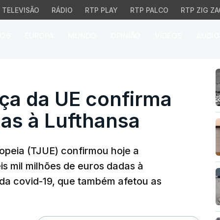
TELEVISÃO
RÁDIO
RTP PLAY
RTP PALCO
RTP ZIG ZA
026
EUROPA
MUNDO
OPINIÃO
VÍDEOS
ÁUDIO
a da UE confirma anula
iça da UE confirma
as à Lufthansa
ropeia (TJUE) confirmou hoje a
is mil milhões de euros dadas à
da covid-19, que também afetou as