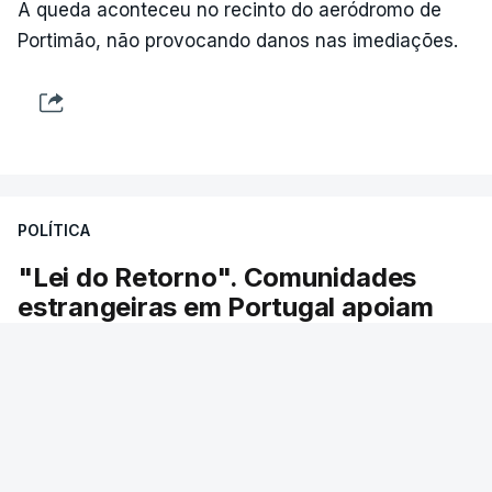
A queda aconteceu no recinto do aeródromo de
Portimão, não provocando danos nas imediações.
POLÍTICA
"Lei do Retorno". Comunidades
estrangeiras em Portugal apoiam
decisão de Seguro
As comunidades estrangeiras em Portugal
apoiam a decisão do presidente da república de
enviar a lei do retorno para o Tribunal
Constitucional.