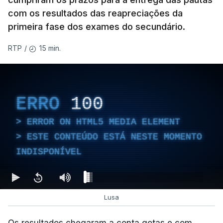
com os resultados das reapreciações da
primeira fase dos exames do secundário.
15 min.
RTP
/
ERRO
100
ERROR ON HTML5 MEDIA ELEMENT
ESTE CONTEÚDO ESTÁ NESTE MOMENTO
INDISPONÍVEL
Lusa
Os resultados chegaram a conta gotas e com