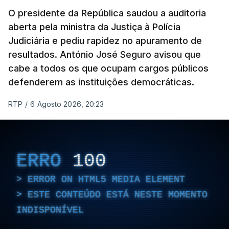
O presidente da República saudou a auditoria
aberta pela ministra da Justiça à Polícia
Judiciária e pediu rapidez no apuramento de
resultados. António José Seguro avisou que
cabe a todos os que ocupam cargos públicos
defenderem as instituições democráticas.
RTP
/
6 Agosto 2026, 20:23
ERRO
100
ERROR ON HTML5 MEDIA ELEMENT
ESTE CONTEÚDO ESTÁ NESTE MOMENTO
INDISPONÍVEL