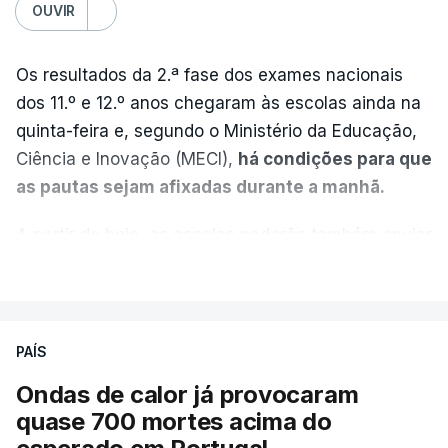
OUVIR
Os resultados da 2.ª fase dos exames nacionais
dos 11.º e 12.º anos chegaram às escolas ainda na
quinta-feira e, segundo o Ministério da Educação,
Ciência e Inovação (MECI),
há condições para que
as pautas sejam afixadas durante a manhã.
A partir de hoje, as escolas poderão também enviar
aos alunos as versões digitalizadas das respetivas
VER MAIS
provas classificadas, à semelhança do que
aconteceu durante a 1.ª fase.
PAÍS
Em anos anteriores, a consulta das provas
Ondas de calor já provocaram
dependia da apresentação de um requerimento,
quase 700 mortes acima do
mas o Governo decidiu, a partir deste ano,