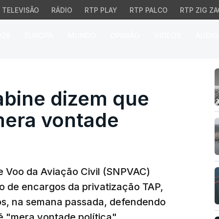
TELEVISÃO
RÁDIO
RTP PLAY
RTP PALCO
RTP ZIG ZA
026
EUROPA
MUNDO
OPINIÃO
VÍDEOS
ÁUDIO
ine dizem que privatiza
abine dizem que
mera vontade
e Voo da Aviação Civil (SNPVAC)
no de encargos da privatização TAP,
os, na semana passada, defendendo
 "mera vontade política".