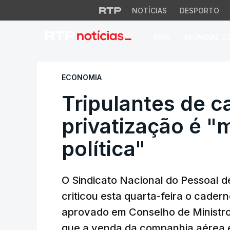
NOTÍCIAS
DESPORTO
PAÍS
MUNDIAL 2
Tripulantes de cab
ECONOMIA
Tripulantes de c
privatização é "
política"
O Sindicato Nacional do Pessoal d
criticou esta quarta-feira o cader
aprovado em Conselho de Ministr
que a venda da companhia aérea é