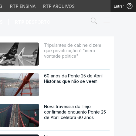
G
RTP ENSINA
RTP ARQUIVOS
Entrar
Abrir campo de
|
S
RTP
DESPORTO
ção é "mera vontade polí
Tripulantes de cabine dizem
que privatização é "mera
vontade política"
60 anos da Ponte 25 de Abril.
Histórias que não se veem
Nova travessia do Tejo
confirmada enquanto Ponte 25
de Abril celebra 60 anos