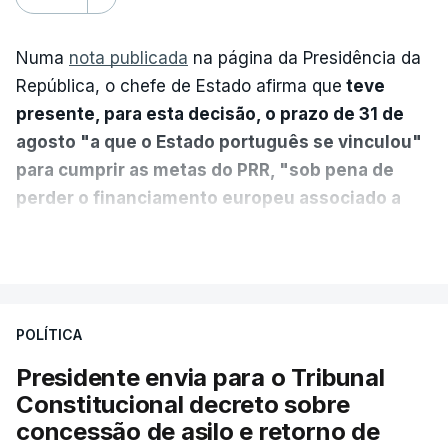
Numa
nota publicada
na página da Presidência da
República, o chefe de Estado afirma que
teve
presente, para esta decisão, o prazo de 31 de
agosto "a que o Estado português se vinculou"
para cumprir as metas do PRR, "sob pena de
perder o financiamento europeu associado a
essa reforma específica".
VER MAIS
António José Seguro entende que a reforma reúne
treze apoios sociais "num só" e pretende "tornar o
POLÍTICA
sistema mais simples, mais justo e transparente".
Presidente envia para o Tribunal
"Sempre que seja possível reduzir burocracias,
Constitucional decreto sobre
eliminar sobreposições e garantir que os apoios
concessão de asilo e retorno de