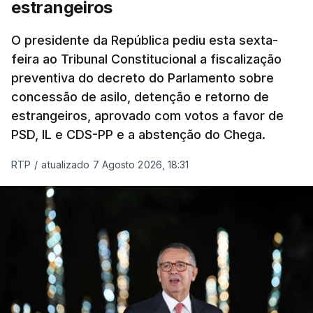
chegam a quem mais necessita, estaremos a dar
estrangeiros
um passo na direção certa", argumenta o
O presidente da República pediu esta sexta-
Presidente da República.
feira ao Tribunal Constitucional a fiscalização
preventiva do decreto do Parlamento sobre
Assegurar que "ninguém é
concessão de asilo, detenção e retorno de
prejudicado"
estrangeiros, aprovado com votos a favor de
PSD, IL e CDS-PP e a abstenção do Chega.
RTP
/
atualizado 7 Agosto 2026, 18:31
O Preisdente deixa, no entanto, deixa alguns
avisos:
uma reforma desta dimensão "deve ter
como primeiro critério a proteção das pessoas"
e "nenhum processo de simplificação pode
traduzir-se numa diminuição da proteção
social".
António José Seguro vinca que se
deverá