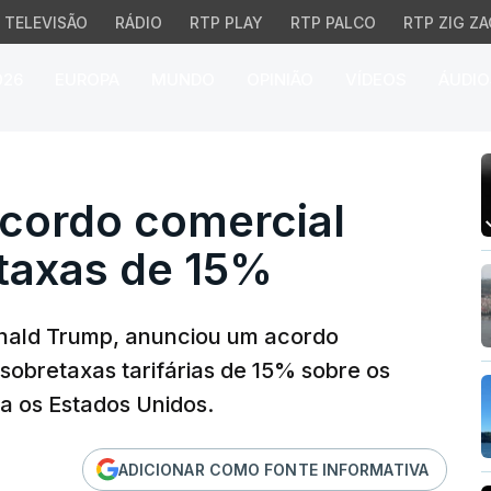
TELEVISÃO
RÁDIO
RTP PLAY
RTP PALCO
RTP ZIG ZA
026
EUROPA
MUNDO
OPINIÃO
VÍDEOS
ÁUDIO
rdo comercial com Jap
cordo comercial
taxas de 15%
onald Trump, anunciou um acordo
sobretaxas tarifárias de 15% sobre os
a os Estados Unidos.
ADICIONAR COMO FONTE INFORMATIVA