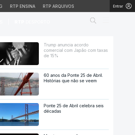
G
RTP ENSINA
RTP ARQUIVOS
Entrar
Abrir campo de
|
S
RTP
DESPORTO
ão com taxas de 15%
Trump anuncia acordo
comercial com Japão com taxas
de 15%
60 anos da Ponte 25 de Abril.
Histórias que não se veem
Ponte 25 de Abril celebra seis
décadas