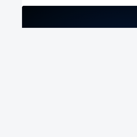
ERRO
100
ERROR ON HTML5 MEDIA ELEMENT
ESTE CONTEÚDO ESTÁ NESTE MOME