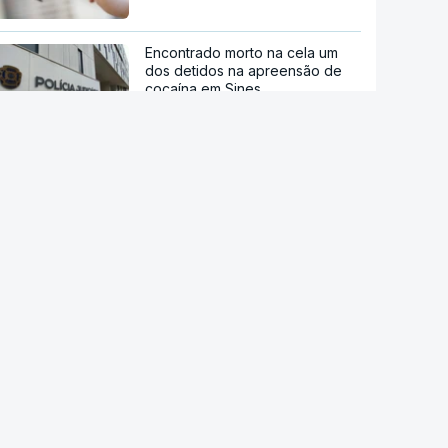
Encontrado morto na cela um
dos detidos na apreensão de
cocaína em Sines
AMI regista aumento da ajuda
alimentar e dos apoios a
pessoas sem-abrigo
Estreia hoje "Playback", o filme
sobre a vida do cantor Carlos
Paião