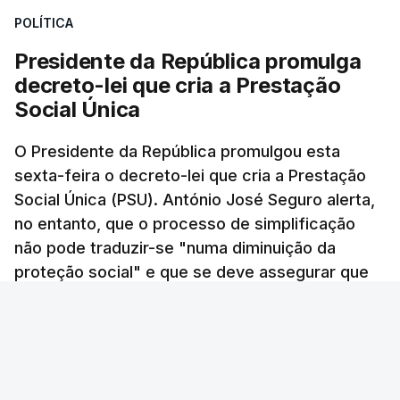
territórios que são abrangidos por estas
POLÍTICA
barragens?", questionou ainda.
Presidente da República promulga
decreto-lei que cria a Prestação
Para o deputado socialista "é incompreensível não
Social Única
só que os impostos possam acabar por não serem
cobrados, como também que haja atrasos, seja por
O Presidente da República promulgou esta
motivos políticos ou por motivos burocráticos,
sexta-feira o decreto-lei que cria a Prestação
na transferência depois destas verbas para as
Social Única (PSU). António José Seguro alerta,
populações".
no entanto, que o processo de simplificação
não pode traduzir-se "numa diminuição da
"Esta semana saíram notícias que nos dizem que a
proteção social" e que se deve assegurar que
liquidação ainda não foi feita. É evidente que fazer
"ninguém é prejudicado" face à situação atual.
esta liquidação destes mais de 300 milhões de
euros não é uma tarefa fácil e, portanto, é natural
Andreia Martins - RTP
/
atualizado 7 Agosto 2026, 18:35
que, depois da conclusão da inspeção e também
do direito de resposta que têm estas empresas, a