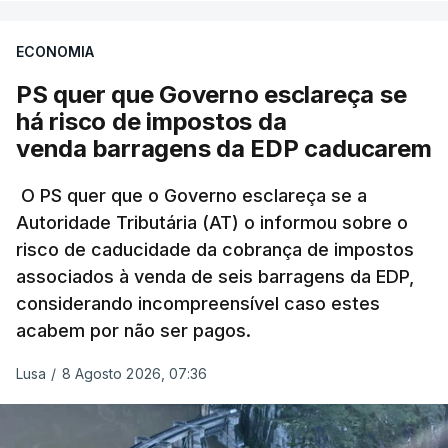
ECONOMIA
Não há prazos fixados para a conclusão desta
avaliação à Polícia Judiciária.
PS quer que Governo esclareça se
há risco de impostos da
Do início da polémica com a revelação de obras a
venda barragens da EDP caducarem
título pessoal, numa propriedade no Alentejo, feitas
pelo mesmo empreiteiro contratado 17 vezes para
O PS quer que o Governo esclareça se a
Autoridade Tributária (AT) o informou sobre o
obras na Polícia Judiciária (PJ) até aos últimos dias,
risco de caducidade da cobrança de impostos
em que até do Governo surgiram ordens para mais
associados à venda de seis barragens da EDP,
inquéritos e averiguações aos seus mandatos à
considerando incompreensível caso estes
frente da polícia criminal, Luís Neves está há
acabem por não ser pagos.
praticamente um mês sem sair do topo das
notícias.
Lusa
/
8 Agosto 2026, 07:36