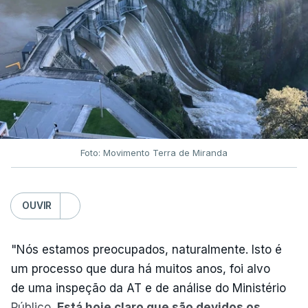
ARTIGOS RELACIONADOS
Nova polémica com Luís
Neves. Ministro nega
favorecimento a construtora
DST
7 Agosto 2026, 20:28
Foto: Movimento Terra de Miranda
Partidos criticam silêncio de
Luís Montenegro nas
polémicas com Luís Neves
OUVIR
atualizado 7 Agosto 2026, 21:04
"Nós estamos preocupados, naturalmente. Isto é
Diretor financeiro da PJ
um processo que dura há muitos anos, foi alvo
nega que Construbarcelos
tenha feito obras na casa
de uma inspeção da AT e de análise do Ministério
onde vive
Público.
Está hoje claro que são devidos os