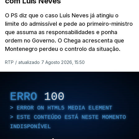
com Luís Neves
ARTIGOS RELACIONADOS
O PS diz que o caso Luís Neves já atingiu o
limite do admissível e pede ao primeiro-ministro
que assuma as responsabilidades e ponha
Empreiteiro da
Construbarcelos também
ordem no Governo. O Chega acrescenta que
fez obras na casa do diretor
Montenegro perdeu o controlo da situação.
financeiro da PJ
atualizado 7 Agosto 2026, 14:25
RTP
/
atualizado 7 Agosto 2026, 15:50
Empreiteiro que fez obras
na casa de Luís Neves
ERRO
100
também trabalhou para o
diretor financeiro da PJ
ERROR ON HTML5 MEDIA ELEMENT
atualizado 7 Agosto 2026, 14:26
ESTE CONTEÚDO ESTÁ NESTE MOMENTO
INDISPONÍVEL