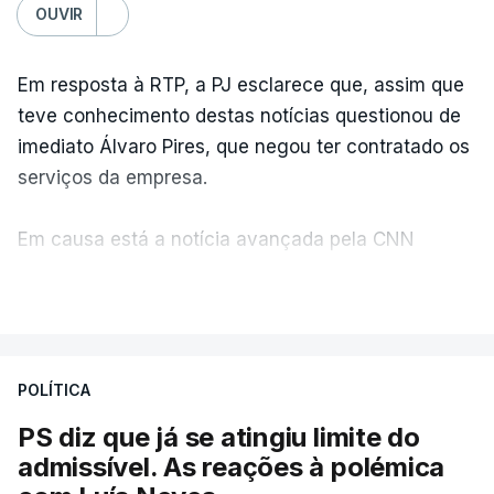
OUVIR
Em resposta à RTP, a PJ esclarece que, assim que
teve conhecimento destas notícias questionou de
imediato Álvaro Pires, que negou ter contratado os
serviços da empresa.
Em causa está a notícia avançada pela CNN
Portugal de que o diretor financeiro também tinha
VER MAIS
recorrido à Construbarcelos, tal como Luís Neves.
A Judiciária adianta ainda que não ordenou a
POLÍTICA
abertura de qualquer processo disciplinar, por não
ter qualquer elemento que indicie a realização
PS diz que já se atingiu limite do
dessas obras.
admissível. As reações à polémica