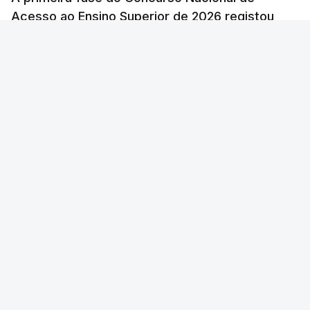
Acesso ao Ensino Superior de 2026 registou
60.391 candidatos, mais 21,8% em relação a
2025.
atualizado 7 Agosto 2026, 10:23
RTP
/
Foto: Nathan Dumlao - Unsplash